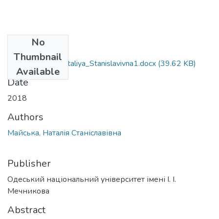
No
Files
Thumbnail
291_Mays'ka_Nataliya_Stanislavivna1.docx
(39.62 KB)
Available
Date
2018
Authors
Майська, Наталія Станіславівна
Publisher
Одеський національний університет імені І. І.
Мечникова
Abstract