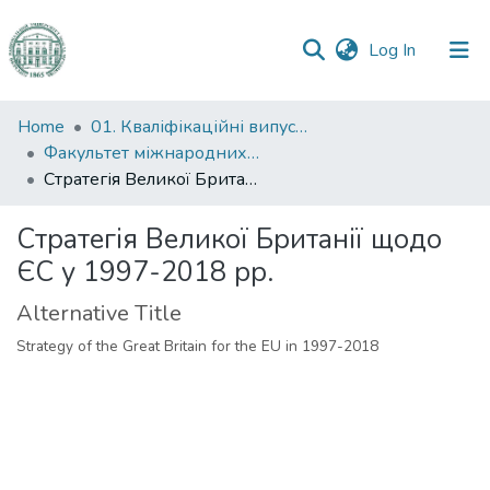
(current)
Log In
Communities
Home
01. Кваліфікаційні випускні роботи здобувачів вищої освіти
&
Факультет міжнародних відносин, політології та соціології
Collections
Стратегія Великої Британії щодо ЄС у 1997-2018 рр.
All of DSpace
Стратегія Великої Британії щодо
ЄС у 1997-2018 рр.
Statistics
Alternative Title
Strategy of the Great Britain for the EU in 1997-2018