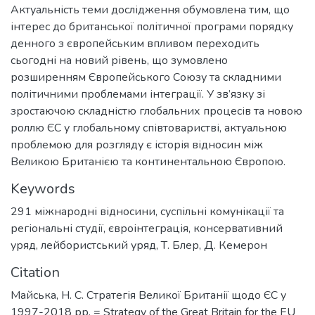
Актуальність теми дослідження обумовлена тим, що
інтерес до британської політичної програми порядку
денного з європейським впливом переходить
сьогодні на новий рівень, що зумовлено
розширенням Європейського Союзу та складними
політичними проблемами інтеграції. У зв’язку зі
зростаючою складністю глобальних процесів та новою
роллю ЄС у глобальному співтоваристві, актуальною
проблемою для розгляду є історія відносин між
Великою Британією та континентальною Європою.
Keywords
291 міжнародні відносини, суспільні комунікації та
регіональні студії
,
євроінтеграція
,
консервативний
уряд
,
лейбористський уряд
,
Т. Блер
,
Д. Кемерон
Citation
Майська, Н. С. Стратегія Великої Британії щодо ЄС у
1997-2018 рр. = Strategy of the Great Britain for the EU