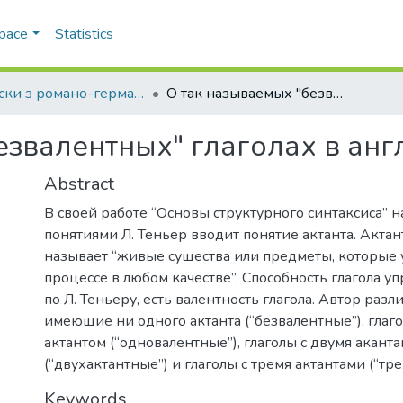
Space
Statistics
Записки з романо-германської філології
О так называемых "безвалентных" глаголах в английском языке
езвалентных" глаголах в анг
Abstract
В своей работе “Основы структурного синтаксиса” н
понятиями Л. Теньер вводит понятие актанта. Акта
называет “живые существа или предметы, которые 
процессе в любом качестве”. Способность глагола уп
по Л. Теньеру, есть валентность глагола. Автор разли
имеющие ни одного актанта (“безвалентные”), глаг
актантом (“одновалентные”), глаголы с двумя акант
(“двухактантные”) и глаголы с тремя актантами (“тр
Keywords