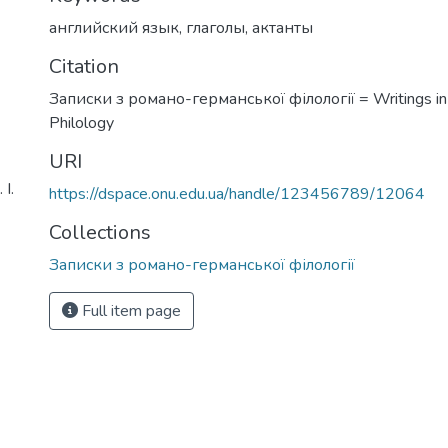
английский язык
,
глаголы
,
актанты
Citation
Записки з романо-германської філології = Writings i
Philology
URI
І.
https://dspace.onu.edu.ua/handle/123456789/12064
Collections
Записки з романо-германської філології
Full item page