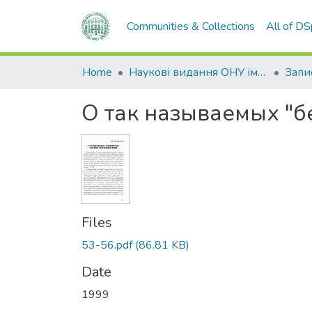
Communities & Collections
All of D
Home
Наукові видання ОНУ імені І. І. Мечникова
О так называемых "б
Files
53-56.pdf
(86.81 KB)
Date
1999