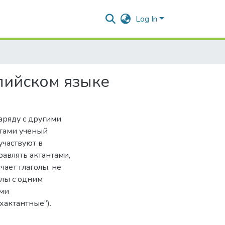
Log In
лийском языке
аряду с другими
нтами ученый
участвуют в
равлять актантами,
чает глаголы, не
олы с одним
ами
ехактантные”).