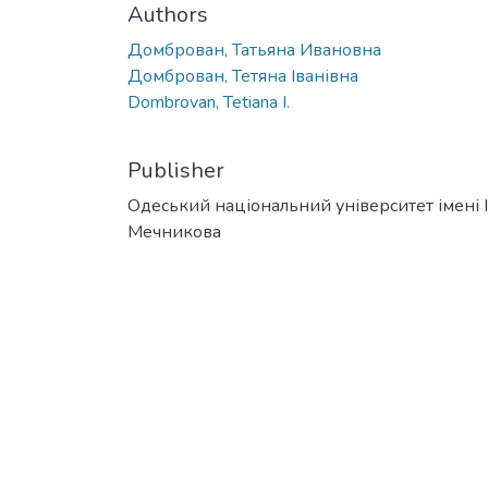
Authors
Домброван, Татьяна Ивановна
Домброван, Тетяна Іванівна
Dombrovan, Tetiana I.
Publisher
Одеський національний університет імені І. 
Мечникова