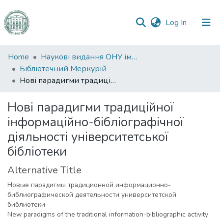
(current)
Log In
Communities
Home
Наукові видання ОНУ імені І. І. Мечникова
&
Бібліотечний Меркурій
Collections
Нові парадигми традиційної інформаційно-бібліографічної діяльності університетської бібліотеки
All of DSpace
Нові парадигми традиційної
інформаційно-бібліографічної
Statistics
діяльності університетської
бібліотеки
Alternative Title
Новые парадигмы традиционной информационно-
библиографической деятельности университетской
библиотеки
New paradigms of the traditional information-bibliographic activity