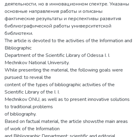
деятельности, но в инновационном спектре. Указаны
основные направления работы и описаны
фактические результаты и перспективы развития
библиографической работы университетской
библиотеки.
The article is devoted to the activities of the Information and
Bibliographic
Department of the Scientific Library of Odessa I. I.
Mechnikov National University.
While presenting the material, the following goals were
pursued: to reveal the
content of the types of bibliographic activities of the
Scientific Library of the I. I.
Mechnikov ONU, as well as to present innovative solutions
to traditional problems
of bibliography.
Based on factual material, the article showsthe main areas
of work of the Information
and Bibliographic Department: scientific and editorial