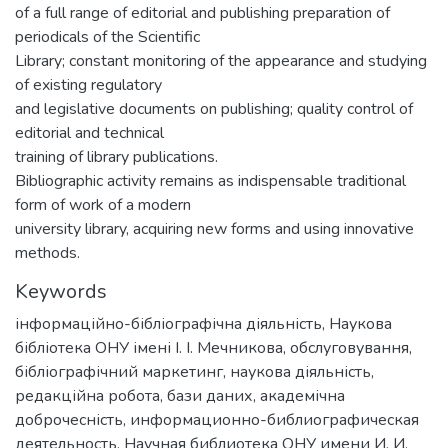
of a full range of editorial and publishing preparation of
periodicals of the Scientific
Library; constant monitoring of the appearance and studying
of existing regulatory
and legislative documents on publishing; quality control of
editorial and technical
training of library publications.
Bibliographic activity remains as indispensable traditional
form of work of a modern
university library, acquiring new forms and using innovative
methods.
Keywords
інформаційно-бібліографічна діяльність
,
Наукова
бібліотека ОНУ імені І. І. Мечникова
,
обслуговування
,
бібліографічний маркетинг
,
наукова діяльність
,
редакційна робота
,
бази даних
,
академічна
доброчесність
,
информационно-библиографическая
деятельность
,
Научная библиотека ОНУ имени И. И.