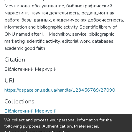
Мечникова
,
обслуживание
,
библиографический
маркетинг
,
научная деятельность
,
редакционная
работа
,
базы данных
,
академическая доброчестность
,
information and bibliographic activity
,
Scientific library of
ONU named after I. I. Mechnikov
,
service
,
bibliographic
marketing
,
scientific activity
,
editorial work
,
databases
,
academic good faith
Citation
Бібліотечний Меркурій
URI
https://dspace.onu.edu.ua/handle/123456789/27090
Collections
Бібліотечний Меркурій
We collect and process your personal information for the
Full item page
following purposes:
Authentication, Preferences,