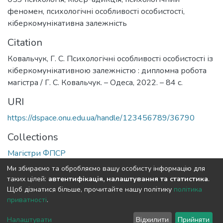
феномен
,
психологічні особливості особистості
,
кіберкомунікативна залежність
Citation
Ковальчук, Г. С. Психологічні особливості особистості із
кіберкомунікативною залежністю : дипломна робота
магістра / Г. С. Ковальчук. – Одеса, 2022. – 84 с.
URI
https://dspace.onu.edu.ua/handle/123456789/36790
Collections
Магістри ФПСР
Ми збираємо та обробляємо вашу особисту інформацію для
Full item page
таких цілей:
автентифікація, налаштування та статистика
.
Щоб дізнатися більше, прочитайте нашу політику
політика
приватності
.
DSpace software
copyright © 2009-2026
LYRASIS
Cookie
Privacy
End User
Send
Налаштувати
Відхилити
Прийняти