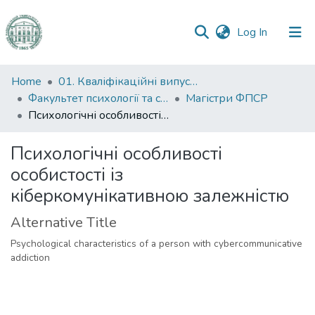
(current)
Log In
Communities
Home
01. Кваліфікаційні випускні роботи здобувачів вищої освіти
&
Факультет психології та соціальної роботи
Магістри ФПСР
Collections
Психологічні особливості особистості із кіберкомунікативною залежністю
All of DSpace
Психологічні особливості
особистості із
Statistics
кіберкомунікативною залежністю
Alternative Title
Psychological characteristics of a person with cybercommunicative
addiction