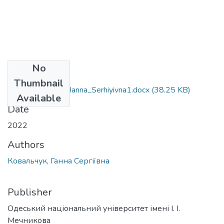
No
Files
Thumbnail
053_Kovalchuk_Hanna_Serhiyivna1.docx
(38.25 KB)
Available
Date
2022
Authors
Ковальчук, Ганна Сергіївна
Publisher
Одеський національний університет імені І. І.
Мечникова