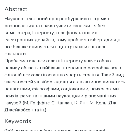
Abstract
Науково-технічний прогрес бурхливо і стрімко
розвивається та важко уявити своє життя без
комп’ютера, Інтернету, телефону та інших
електронних девайсів, тому проблема кібер-адикції
все більше опиняється в центрі уваги світової
спільноти.
Проблематика психології Інтернету являє собою
велику область, найбільш інтенсивно розроблялася в
світовій психології останню чверть століття. Такий вид
залежностей як кібер-адикція став активно вивчатись
педагогами, філософами, соціологами, психологами,
психіатрами та іншими науковцями різноманітних
галузей (М. Гріффітс, С. Каплан, К. Янг, М. Коль, Дж.
Джейкобсон та ін.).
Keywords
053 психологія
,
кібер-адикція
,
психологічний