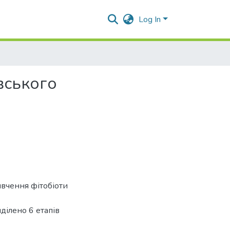
Log In
вського
ивчення фітобіоти
ділено 6 етапів