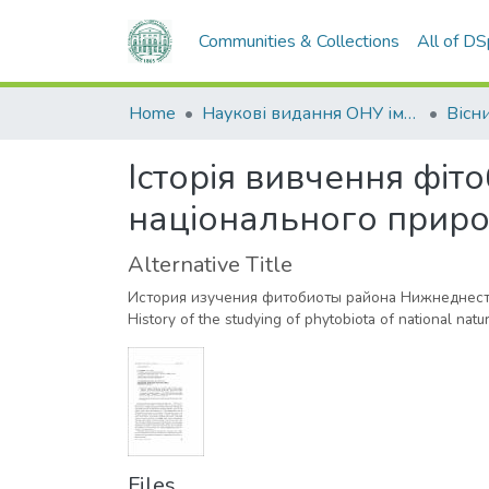
Communities & Collections
All of D
Home
Наукові видання ОНУ імені І. І. Мечникова
Історія вивчення фіт
національного приро
Alternative Title
История изучения фитобиоты района Нижнеднест
History of the studying of phytobiota of national natu
Files