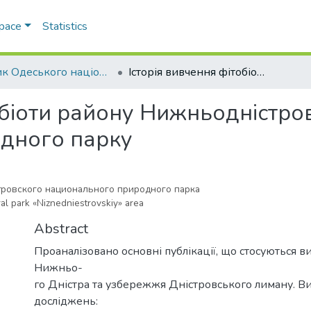
Space
Statistics
Вісник Одеського національного університету. Біологія
Історія вивчення фітобіоти району Нижньодністровського національного природного парку
обіоти району Нижньодністро
дного парку
ровского национального природного парка
ral park «Niznedniestrovskiy» area
Abstract
Проаналізовано основні публікації, що стосуються в
Нижньо-
го Дністра та узбережжя Дністровського лиману. Ви
досліджень: