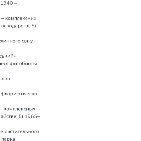
–1940 –
 – комплексних
осподарстві; 5)
слинного світу
ський».
иеся фитобиоты
апов
 флористическо–
 – комплексных
яйстве; 5) 1985–
ие растительного
 парка