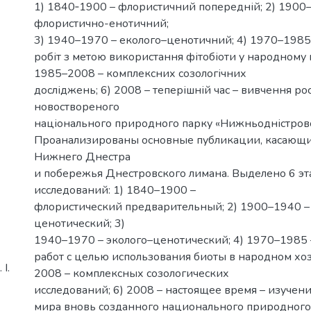
1) 1840‑1900 – флористичний попередній; 2) 1900
флористично-енотичний;
3) 1940–1970 – еколого–ценотичний; 4) 1970–1985
робіт з метою використання фітобіоти у народному г
1985–2008 – комплексних созологічних
досліджень; 6) 2008 – теперішній час – вивчення ро
новоствореного
національного природного парку «Нижньодністров
Проанализированы основные публикации, касающ
Нижнего Днестра
и побережья Днестровского лимана. Выделено 6 эт
исследований: 1) 1840–1900 –
флористический предварительный; 2) 1900–1940 –
ценотический; 3)
1940–1970 – эколого–ценотический; 4) 1970–1985
работ с целью использования биоты в народном хоз
І.
2008 – комплексных созологических
исследований; 6) 2008 – настоящее время – изучен
мира вновь созданного национального природного