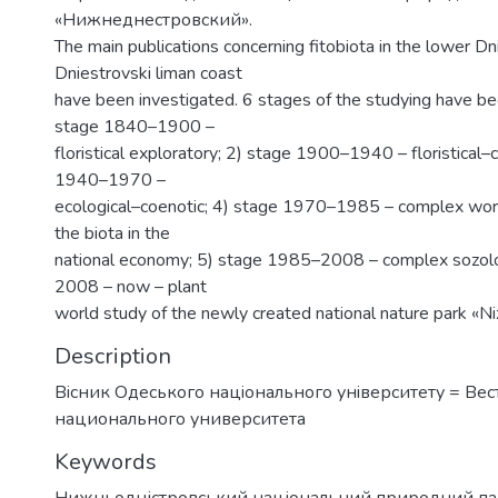
«Нижнеднестровский».
The main publications concerning fitobiota in the lower Dn
Dniestrovski liman coast
have been investigated. 6 stages of the studying have be
stage 1840–1900 –
floristical exploratory; 2) stage 1900–1940 – floristical–
1940–1970 –
ecological–coenotic; 4) stage 1970–1985 – complex work
the biota in the
national economy; 5) stage 1985–2008 – complex sozolo
2008 – now – plant
world study of the newly created national nature park «Ni
Description
Вiсник Одеського нацiонального унiверситету = Ве
национального университета
Keywords
Нижньодністровський національний природний п