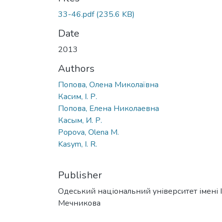
33-46.pdf
(235.6 KB)
Date
2013
Authors
Попова, Олена Миколаївна
Касим, І. Р.
Попова, Елена Николаевна
Касым, И. Р.
Popova, Olena M.
Kasym, I. R.
Publisher
Одеський національний університет імені І. 
Мечникова