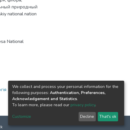
ьный природный
kiy national nation
sa National
We collect and process your personal information for the
гія
following purposes:
Authentication, Preferences,
Acknowledgement and Statistics
.
To learn more, please read our
privacy policy
.
Customize
Decline
That's ok
ck