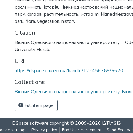
рослинність
,
історія
,
Нижнеднестровский национал
парк
,
флора
,
растительность
,
история
,
Niznedniestrovs
park
,
flora
,
vegetation
,
history
Citation
Вісник Одеського національного університету = Ode
University Herald
URI
https://dspace.onu.edu.ua/handle/123456789/5620
Collections
Вісник Одеського національного університету. Біоло
Full item page
DSpace software
copyright © 2009-2026
LYRASIS
ookie settings
Privacy policy
End User Agreement
Send Feedba