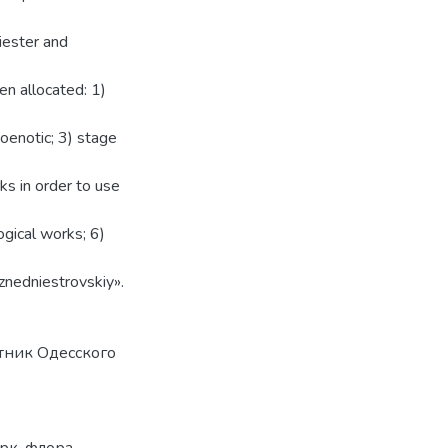
iester and
en allocated: 1)
coenotic; 3) stage
s in order to use
gical works; 6)
znedniestrovskiy».
стник Одесского
арк
,
флора
,