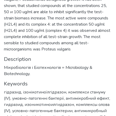
shown, that studied compounds at the concentrations 25,
50 и 100 ug/ml are able to inhibit significantly the test-
strain biomass increase. The most active were compounds
(H2L4) and its complex 4: at the concentration 50 ug/ml
(H2L4) and 100 ug/ml (complex 4) it was observed almost
complete inhibition of all test-strain growth. The most
sensible to studied compounds among all test-
microorganisms was Proteus vulgaris
Description
Мікробіологія і Біотехнологія = Microbiology &
Biotechnology.
Keywords
гідразид
,
ізонікотиноїлгідразон
,
комплекси стануму
(ІV)
,
умовно-патогенні бактерії
,
антимікробний ефект
,
гидразид
,
изоникотиноилгидразон
,
комплексы олова
(ІV)
,
условно-патогенные бактерии
,
антимикробный