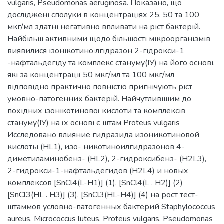
vulgaris, Pseudomonas aeruginosa. Показано, що
досліджені сполуки в концентраціях 25, 50 та 100
мкг/мл здатні негативно впливати на ріст бактерій.
Найбільш активними щодо більшості мікроорганізмів
виявилися ізонікотиноїлгідразон 2-гідрокси-1
-нафтальдегіду та комплекс стануму(ІУ) на його основі,
які за концентрації 50 мкг/мл та 100 мкг/мл
відповідно практично повністю пригнічують ріст
умовно-патогенних бактерій. Найчутливішим до
похідних ізонікотинової кислоти та комплексів
стануму(ІУ) на їх основі є штам Proteus vulgaris
Исследовано влияние гидразида изоникотиновой
кислоты (HL1), изо- никотиноилгидразонов 4-
диметиламинобенз- (HL2), 2-гидроксибенз- (H2L3),
2-гидрокси-1-нафтальдегидов (H2L4) и новых
комплексов [SnCl4(L-H1)] (1), [SnCl4(L . Н2)] (2)
[SnCl3(HL . Н3)] (3), [SnCl3(HL-H4)] (4) на рост тест-
штаммов условно-патогенных бактерий Staphylococcus
aureus, Micrococcus luteus, Proteus vulgaris, Pseudomonas