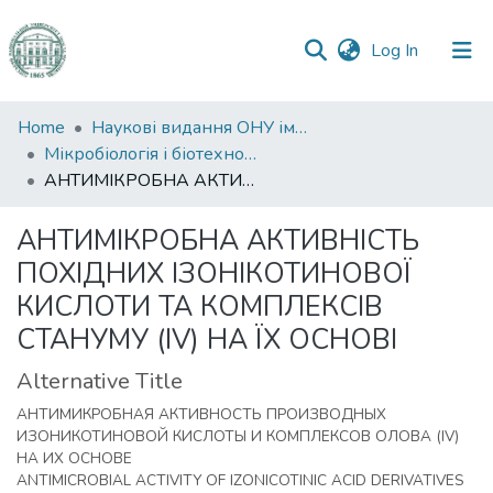
(current)
Log In
Communities
Home
Наукові видання ОНУ імені І. І. Мечникова
&
Мікробіологія і біотехнологія
Collections
АНТИМІКРОБНА АКТИВНІСТЬ ПОХІДНИХ ІЗОНІКОТИНОВОЇ КИСЛОТИ ТА КОМПЛЕКСІВ СТАНУМУ (IV) НА ЇХ ОСНОВІ
All of DSpace
АНТИМІКРОБНА АКТИВНІСТЬ
ПОХІДНИХ ІЗОНІКОТИНОВОЇ
Statistics
КИСЛОТИ ТА КОМПЛЕКСІВ
СТАНУМУ (IV) НА ЇХ ОСНОВІ
Alternative Title
АНТИМИКРОБНАЯ АКТИВНОСТЬ ПРОИЗВОДНЫХ
ИЗОНИКОТИНОВОЙ КИСЛОТЫ И КОМПЛЕКСОВ ОЛОВА (ІV)
НА ИХ ОСНОВЕ
ANTIMICROBIAL ACTIVITY OF IZONICOTINIC ACID DERIVATIVES