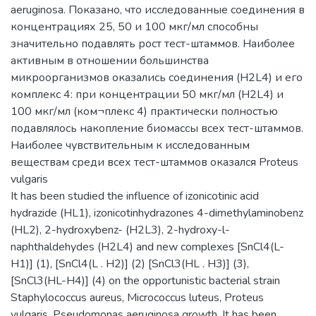
aeruginosa. Показано, что исследованные соединения в
концентрациях 25, 50 и 100 мкг/мл способны
значительно подавлять рост тест-штаммов. Наиболее
активным в отношении большинства
микроорганизмов оказались соединения (H2L4) и его
комплекс 4: при концентрации 50 мкг/мл (H2L4) и
100 мкг/мл (ком¬плекс 4) практически полностью
подавлялось накопление биомассы всех тест-штаммов.
Наиболее чувствительным к исследованным
веществам среди всех тест-штаммов оказался Proteus
vulgaris
It has been studied the influence of izonicotinic acid
hydrazide (HL1), izonicotinhydrazones 4-dimethylaminobenz
(HL2), 2-hydroxybenz- (H2L3), 2-hydroxy-l-
naphthaldehydes (H2L4) and new complexes [SnCl4(L-
H1)] (1), [SnCl4(L . H2)] (2) [SnCl3(HL . H3)] (3),
[SnCl3(HL-H4)] (4) on the opportunistic bacterial strain
Staphylococcus aureus, Micrococcus luteus, Proteus
vulgaris, Pseudomonas aeruginosa growth. It has been