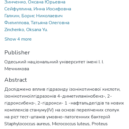
Зинченко, Оксана Юрьевна
Сейфуллина, Инна Иосифовна
Галкин, Борис Николаевич
Филиппова, Татьяна Олеговна
Zinchenko, Oksana Yu.
Show 4 more
Publisher
Одеський національний університет імені І. І.
Мечникова
Abstract
Досліджено вплив гідразиду ізонікотинової кислоти,
ізонікотиноїлгідразонів 4-диметиламінобенз-, 2-
гідроксибенз-, 2-гідрокси- 1 -нафтальдегідів та нових
комплексів стануму(IV) на основі перелічених сполук
на ріст тест-штамів умовно-патогенних бактерій
Staphylococcus aureus, Micrococcus luteus, Proteus