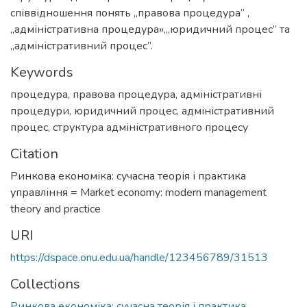
співвідношення понять „правова процедура” ,
„адміністративна процедура»,„юридичний процес” та
„адміністративний процес”.
Keywords
процедура
,
правова процедура
,
адміністративні
процедури
,
юридичний процес
,
адміністративний
процес
,
структура адміністративного процесу
Citation
Ринкова економіка: сучасна теорія і практика
управління = Market economy: modern management
theory and practice
URI
https://dspace.onu.edu.ua/handle/123456789/31513
Collections
Ринкова економіка: сучасна теорія і практика