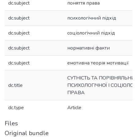
dc.subject
поняття права
dc.subject
психологічний підхід
dc.subject
соціологічний підхід
dc.subject
нормативні факти
dc.subject
емотивна теорія мотивації
СУТНІСТЬ ТА ПОРІВНЯЛЬНИ
dc.title
ПСИХОЛОГІЧНОЇ І СОЦІОЛО
ПРАВА
dc.type
Article
Files
Original bundle