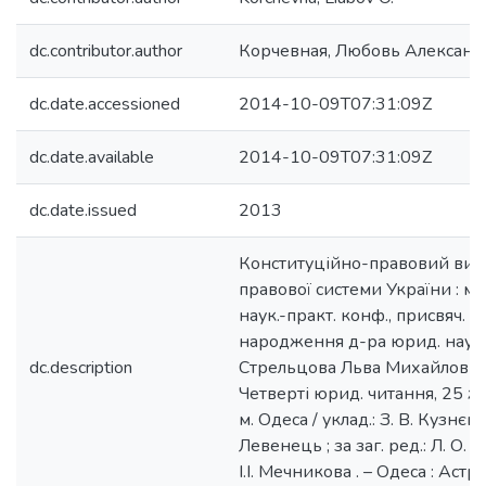
dc.contributor.author
Корчевная, Любовь Алексан
dc.date.accessioned
2014-10-09T07:31:09Z
dc.date.available
2014-10-09T07:31:09Z
dc.date.issued
2013
Конституційно-правовий вимі
правової системи України : м
наук.-практ. конф., присвяч. 
народження д-ра юрид. наук
dc.description
Стрельцова Льва Михайлович
Четверті юрид. читання, 25 ж
м. Одеса / уклад.: З. В. Кузнєцо
Левенець ; за заг. ред.: Л. О. 
І.І. Мечникова . – Одеса : Аст