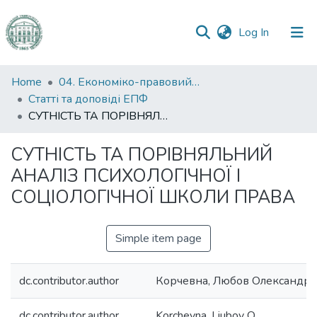
(current)
Log In
Communities
Home
04. Економіко-правовий факультет
&
Статті та доповіді ЕПФ
Collections
СУТНІСТЬ ТА ПОРІВНЯЛЬНИЙ АНАЛІЗ ПСИХОЛОГІЧНОЇ І СОЦІОЛОГІЧНОЇ ШКОЛИ ПРАВА
All of DSpace
СУТНІСТЬ ТА ПОРІВНЯЛЬНИЙ
АНАЛІЗ ПСИХОЛОГІЧНОЇ І
Statistics
СОЦІОЛОГІЧНОЇ ШКОЛИ ПРАВА
Simple item page
dc.contributor.author
Корчевна, Любов Олександрi
dc.contributor.author
Korchevna, Liubov O.