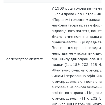
У 1909 році голова вітчизняно
школи права Лев Петражицьк
«Першим і головним завданн
наукової теорії права є фор
відповідного поняття, поняття 
Визначення поняття права е у
правознавстві... ще предметом
Визначення права в юридичн
непридатне у якості вихідног
dc.description.abstract
принципу для опрацювання на
права» [1, с. 199, 203, 419-436]
«Фактично сучасна юриспруде
чином і переважно офіційно
юриспруденцією, і вона опра
вихована на основі вивчення 
офіційного права ... Це догма
юриспруденція» [1, с. 202, 58
міркування Петражицького не