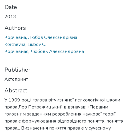
Date
2013
Authors
Корчевна, Любов Олександрiвна
Korchevna, Liubov O.
Корчевная, Любовь Александровна
Publisher
Астопринт
Abstract
У 1909 році голова вітчизняної психологічної школи
права Лев Петражицький відзначав: «Першим і
головним завданням розроблення наукової теорії
права є формулювання відповідного поняття, поняття
права... Визначення поняття права е у сучасному