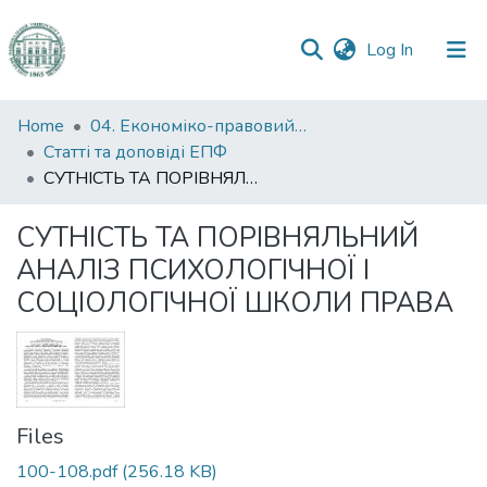
(current)
Log In
Communities
Home
04. Економіко-правовий факультет
&
Статті та доповіді ЕПФ
Collections
СУТНІСТЬ ТА ПОРІВНЯЛЬНИЙ АНАЛІЗ ПСИХОЛОГІЧНОЇ І СОЦІОЛОГІЧНОЇ ШКОЛИ ПРАВА
All of DSpace
СУТНІСТЬ ТА ПОРІВНЯЛЬНИЙ
АНАЛІЗ ПСИХОЛОГІЧНОЇ І
Statistics
СОЦІОЛОГІЧНОЇ ШКОЛИ ПРАВА
Files
100-108.pdf
(256.18 KB)