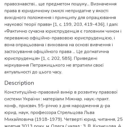
правознавстві... ще предметом пошуку... Визначення
права в юридичному смислі непридатне у якості
вихідного положення і принципу для опрацювання
наукової теорії права» [1, с. 199, 203, 419-436]. І далі:
«Фактично сучасна юриспруденція є головним чином і
переважно офіційно-правовою юриспруденцією, і
вона опрацьована і вихована на основі вивчення і
застосування офіційного права ... Це догматична
юриспруденція» [1, с. 202, 585]. Приведені
міркування Петражицького не втратили своєї
актуальності до цього часу.
Description
Конституційно-правовий вимір в розвитку правової
системи України : матеріали Міжнар. наук.-практ.
конф., присвяч. 95-річчю з дня народження д-ра
юрид. наук, профессора Стрельцова Льва
Михайловича (1918-1979). Четверті юрид. читання, 25
жовтня 3013 року, м. Одеса / уклад.: З. В. Кузнєцова, А.