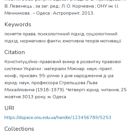
В. Левенець ; за заг. ред.: Л. О. Корчевна ; ОНУ ім. І.І.
Мечникова . – Одеса : Астропринт, 2013.
Keywords
поняття права
,
психологічний підхід
,
соціологічний
підхід
,
нормативні факти
,
емотивна теорія мотивації
Citation
Конституційно-правовий вимір в розвитку правової
системи України : матеріали Міжнар. наук.-практ.
конф., присвяч. 95-річчю з дня народження д-ра
юрид. наук, профессора Стрельцова Льва
Михайловича (1918-1979). Четверті юрид. читання, 25
жовтня 3013 року, м. Одеса
URI
https://dspace.onu.edu.ua/handle/123456789/5253
Collections