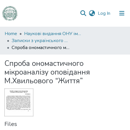
(current)
Log In
Communities
Home
Наукові видання ОНУ імені І. І. Мечникова
&
Записки з українського мовознавства
Collections
Спроба ономастичного мікроаналізу оповідання М.Хвильового “Життя”
All of DSpace
Спроба ономастичного
мікроаналізу оповідання
Statistics
М.Хвильового “Життя”
Files