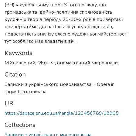
(ВН) у художньому творі. З того погляду, що
громадська та ідейно-політична спрямованість
художніх творів періоду 20-30-х років привертає і
привертатиме дедалі більшу увагу дослідників,
недостатність аналізу власне художньої майстерності
тут особливо має впадати в вічі.
Keywords
М.Хвильовий
,
“Життя”
,
ономастичний мікроаналіз
Citation
Записки з українського мовознавства = Opera in
linguistica ukrainiana
URI
https://dspace.onu.edu.ua/handle/123456789/18905
Collections
Записки з українського мовознавства