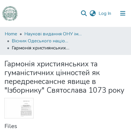
(current)
Log In
Communities
Home
Наукові видання ОНУ імені І. І. Мечникова
&
Вісник Одеського національного університету. Філологія
Collections
Гармонія християнських та гуманістичних цінностей як передренесансне явище в "Ізборнику" Святослава 1073 року
All of DSpace
Гармонія християнських та
гуманістичних цінностей як
Statistics
передренесансне явище в
"Ізборнику" Святослава 1073 року
Files