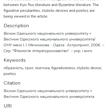
between Kyiv Rus literature and Byzantine literature. The
figurative peculiarities, stylistic devices and poetics are
being viewed in the article.
Description
Вiсник Одеського нацiонального унiверситету =
Вестник Одесского национального университета/
ОНУ імені І. І. Мечникова. - Одеса : Астропринт, 2006. -:
Сер. "Філологія: літературознавство". – укр. і англ.
Keywords
образність
,
троп
,
поетика
,
figurativeness
,
stylistic device
,
poetics
Citation
Вісник Одеського національного університету =
Вестник Одесского национального университета
URI