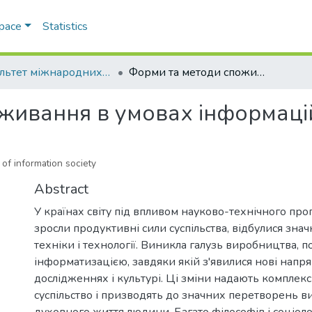
Space
Statistics
Факультет міжнародних відносин, політології та соціології
Форми та методи споживання в умовах інформаційного суспільства
живання в умовах інформацій
of information society
Abstract
У країнах світу під впливом науково-технічного про
зросли продуктивні сили суспільства, відбулися знач
техніки і технології. Виникла галузь виробництва, по
інформатизацією, завдяки якій з'явилися нові напр
дослідженнях і культурі. Ці зміни надають комплек
суспільство і призводять до значних перетворень в
духовного життя людини. Багато філософів і соціолог