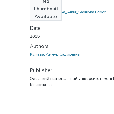
No
Files
Thumbnail
6.030101_Kuliyevа_Ainur_Sadirivna1.docx
Available
(35.89 KB)
Date
2018
Authors
Кулієва, Айнур Садирівна
Publisher
Одеський національний університет імені І. 
Мечникова