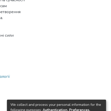
есам
еретворення
а.
ні сили
ології
We collect and process your personal information for the
following purposes:
Authentication, Preferences,