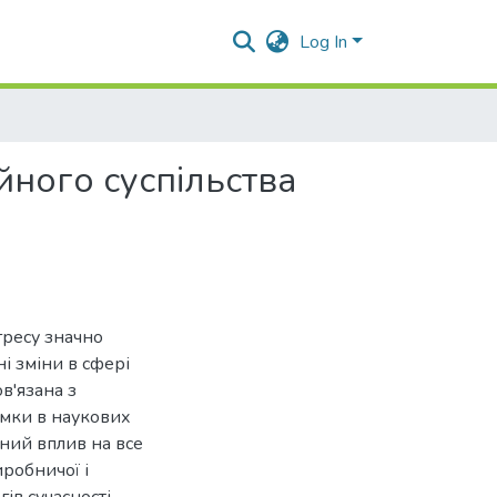
Log In
ного суспільства
гресу значно
ні зміни в сфері
в'язана з
ямки в наукових
сний вплив на все
иробничої і
ів сучасності