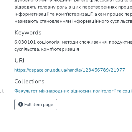
відводять головну роль в цих перетвореннях проц
інформатизації та комп'ютеризації, а сам процес п
називають становленням інформаційного суспільств
Keywords
6.030101 соціологія
,
методи споживання
,
продуктив
суспільства
,
комп'ютеризація
URI
https://dspace.onu.edu.ua/handle/123456789/21977
Collections
І.
Факультет міжнародних відносин, політології та соці
Full item page