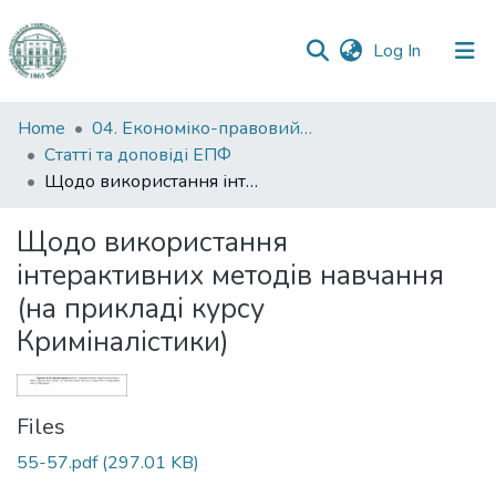
(current)
Log In
Communities
Home
04. Економіко-правовий факультет
&
Статті та доповіді ЕПФ
Collections
Щодо використання інтерактивних методів навчання (на прикладі курсу Криміналістики)
All of DSpace
Щодо використання
інтерактивних методів навчання
Statistics
(на прикладі курсу
Криміналістики)
Files
55-57.pdf
(297.01 KB)