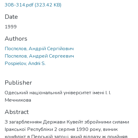
308-314.pdf
(323.42 KB)
Date
1999
Authors
Поспєлов, Андрій Сергійович
Поспелов, Андрей Сергеевич
Pospielov, Andrii S.
Publisher
Одеський національний університет імені І. І.
Мечникова
Abstract
З загарбленням Держави Кувейт збройними силами
Іракської Республіки 2 серпня 1990 року, виник
конфлікт в Перській затоці, який відразу ж прийняв