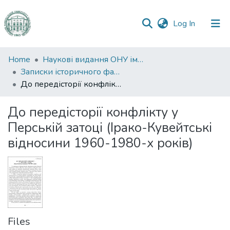
(current)
Log In
Communities
Home
Наукові видання ОНУ імені І. І. Мечникова
&
Записки історичного факультету
Collections
До передісторії конфлікту у Перській затоці (Ірако-Кувейтські відносини 1960-1980-х років)
All of DSpace
До передісторії конфлікту у
Перській затоці (Ірако-Кувейтські
Statistics
відносини 1960-1980-х років)
Files