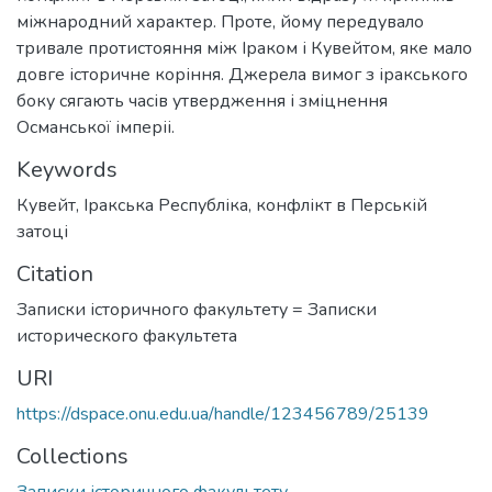
міжнародний характер. Проте, йому передувало
тривале протистояння між Іраком і Кувейтом, яке мало
довге історичне коріння. Джерела вимог з іракського
боку сягають часів утвердження і зміцнення
Османської імперіі.
Keywords
Кувейт
,
Іракська Республіка
,
конфлікт в Перській
затоці
Citation
Записки історичного факультету = Записки
исторического факультета
URI
https://dspace.onu.edu.ua/handle/123456789/25139
Collections
Записки історичного факультету