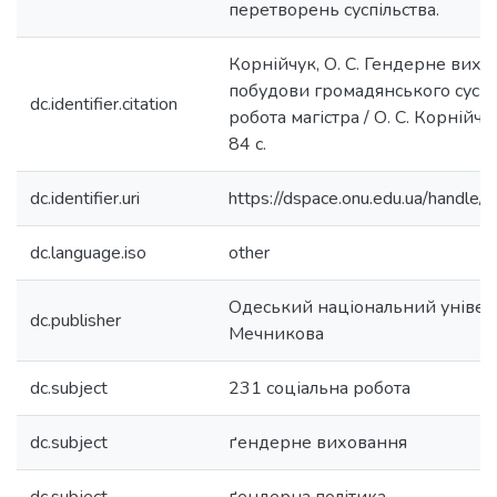
перетворень суспільства.
Корнійчук, О. С. Гендерне вихо
побудови громадянського суспі
dc.identifier.citation
робота магістра / О. С. Корнійчук
84 с.
dc.identifier.uri
https://dspace.onu.edu.ua/hand
dc.language.iso
other
Одеський національний університ
dc.publisher
Мечникова
dc.subject
231 соціальна робота
dc.subject
ґендерне виховання