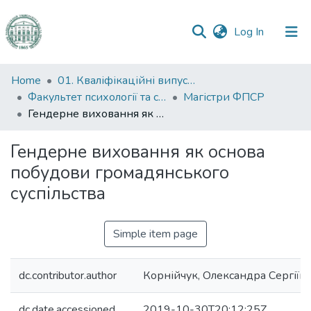
(current)
Log In
Communities
Home
01. Кваліфікаційні випускні роботи здобувачів вищої освіти
&
Факультет психології та соціальної роботи
Магістри ФПСР
Collections
Гендерне виховання як основа побудови громадянського суспільства
All of DSpace
Гендерне виховання як основа
побудови громадянського
Statistics
суспільства
Simple item page
dc.contributor.author
Корнійчук, Олександра Сергіїв
dc.date.accessioned
2019-10-30T20:12:25Z