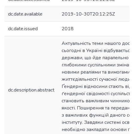
dc.date.available
2019-10-30T20:12:25Z
dc.date.issued
2018
Актуальність теми нашого дослі
сьогодні в Україні відбувається
держави, що йде паралельно з
глибокими суспільними змінами
новими реаліями та вимогами 
життєдіяльності сучасної людин
Ґендерні відносини стають ві
dc.description.abstract
ґендерної свідомості суспільства
становить важливим чинником
якості. Поширення та переданн
з важливих функцій даного со
інституту. Завдяки системі осві
необхідно закладати основи ґ