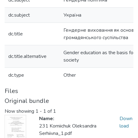
dc.subject
ґендерна політика
dc.subject
Україна
Гендерне виховання як основа
dc.title
громадянського суспільства
Gender education as the basis for bu
dc.title.alternative
society
dc.type
Other
Files
Original bundle
Now showing
1 - 1 of 1
Name:
Down
231 Korniichuk Oleksandra
load
Serhiivna_1.pdf