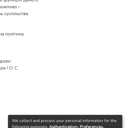
можливо і
 суспільства.
а політика
,
удови
а / О. С.
We collect and process your personal information for the
following purposes:
Authentication, Preferences,