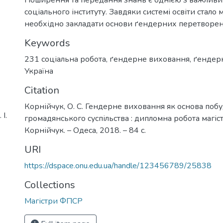
соціального інституту. Завдяки системі освіти стало 
необхідно закладати основи ґендерних перетворень
Keywords
231 соціальна робота
,
ґендерне виховання
,
ґендерн
Україна
Citation
Корнійчук, О. С. Гендерне виховання як основа поб
І.
громадянського суспільства : дипломна робота магістр
Корнійчук. – Одеса, 2018. – 84 с.
URI
https://dspace.onu.edu.ua/handle/123456789/25838
Collections
Магістри ФПСР