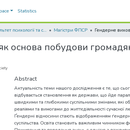
Space
Statistics
Факультет психології та соціальної роботи
Магістри ФПСР
як основа побудови громадян
ciety
Abstract
Актуальність теми нашого дослідження є те, що сьог
відбувається становлення як держави, що йде парал
швидкими та глибокими суспільними змінами, які о
реаліями та вимогами до життєдіяльності сучасної л
Ґендерні відносини стають відображенням ґендерно
суспільства. Освіта становить важливим чинником ф
Поширення та передання знань є однією з важливи