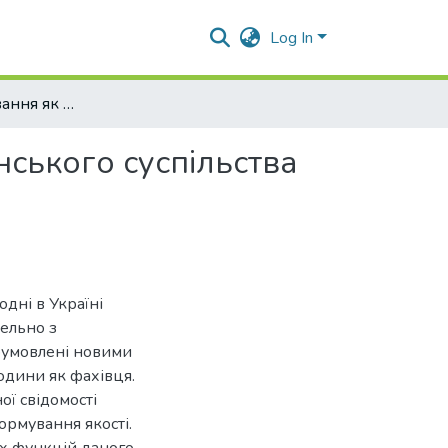
Log In
Гендерне виховання як основа побудови громадянського суспільства
ського суспільства
одні в Україні
ельно з
бумовлені новими
юдини як фахівця.
ї свідомості
ормування якості.
х функцій даного