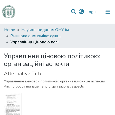
(current)
Log In
Communities
Home
Наукові видання ОНУ імені І. І. Мечникова
&
Ринкова економіка: сучасна теорія і практика управління
Collections
Управління ціновою політикою: організаційні аспекти
All of DSpace
Управління ціновою політикою:
організаційні аспекти
Statistics
Alternative Title
Управление ценовой политикой: организационные аспекты
Pricing policy management: organizational aspects