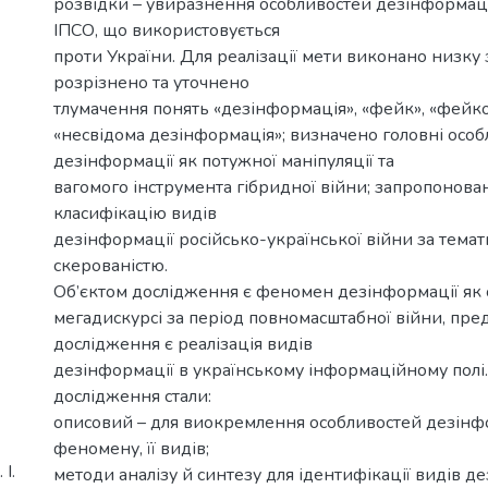
розвідки – увиразнення особливостей дезінформаці
ІПСО, що використовується
проти України. Для реалізації мети виконано низку 
розрізнено та уточнено
тлумачення понять «дезінформація», «фейк», «фейко
«несвідома дезінформація»; визначено головні особ
дезінформації як потужної маніпуляції та
вагомого інструмента гібридної війни; запропонова
класифікацію видів
дезінформації російсько-української війни за тема
скерованістю.
Об’єктом дослідження є феномен дезінформації як 
мегадискурсі за період повномасштабної війни, пр
дослідження є реалізація видів
дезінформації в українському інформаційному полі
дослідження стали:
описовий – для виокремлення особливостей дезінф
феномену, її видів;
І.
методи аналізу й синтезу для ідентифікації видів д