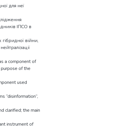
ної для неї
слідження
дників ІПСО в
 гібридної війни,
нейтралізації
n as a component of
 purpose of the
omponent used
ms “disinformation”,
d clarified; the main
cant instrument of