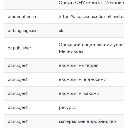
Одеса : ОНУ імені І. І. Мечникова
dc.identifier.uri
https://dspace.onu.edu.ua/hand
dc.language.iso
uk
Одеський національний університ
dc.publisher
Мечникова
dc.subject
економічна теорія
dc.subject
економічні відносини
dc.subject
економічні закони
dc.subject
ресурси
dc.subject
матеріальне виробництво