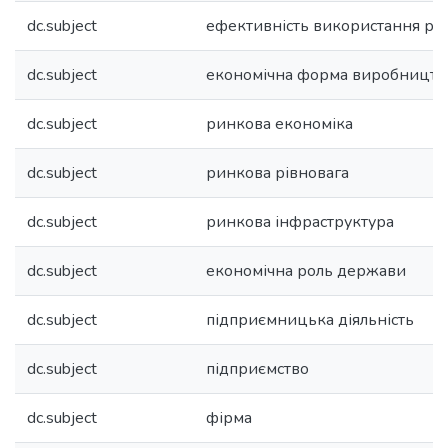
dc.subject
ефективність використання рес
dc.subject
економічна форма виробництв
dc.subject
ринкова економіка
dc.subject
ринкова рівновага
dc.subject
ринкова інфраструктура
dc.subject
економічна роль держави
dc.subject
підприємницька діяльність
dc.subject
підприємство
dc.subject
фірма