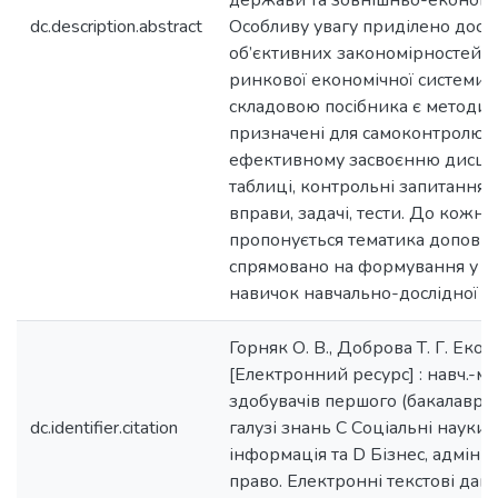
держави та зовнішньо-економіч
dc.description.abstract
Особливу увагу приділено дос
об’єктивних закономірностей 
ринкової економічної системи.
складовою посібника є методич
призначені для самоконтролю т
ефективному засвоєнню дисцип
таблиці, контрольні запитання,
вправи, задачі, тести. До кожно
пропонується тематика доповід
спрямовано на формування у з
навичок навчально-дослідної р
Горняк О. В., Доброва Т. Г. Екон
[Електронний ресурс] : навч.-мет
здобувачів першого (бакалавр.) 
dc.identifier.citation
галузі знань С Соціальні науки,
інформація та D Бізнес, адмініс
право. Електронні текстові дані 