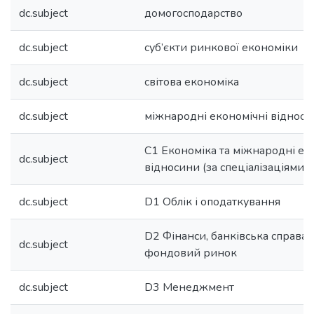
dc.subject
домогосподарство
dc.subject
суб’єкти ринкової економіки
dc.subject
світова економіка
dc.subject
міжнародні економічні віднос
C1 Економіка та міжнародні ек
dc.subject
відносини (за спеціалізаціями)
dc.subject
D1 Облік і оподаткування
D2 Фінанси, банківська справа,
dc.subject
фондовий ринок
dc.subject
D3 Менеджмент