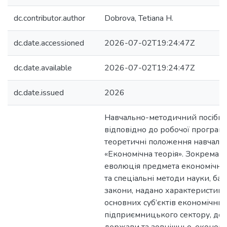
dc.contributor.author
Dobrova, Tetiana H.
dc.date.accessioned
2026-07-02T19:24:47Z
dc.date.available
2026-07-02T19:24:47Z
dc.date.issued
2026
Навчально-методичний посібн
відповідно до робочої програм
теоретичні положення навчаль
«Економічна теорія». Зокрема р
еволюція предмета економічної 
та спеціальні методи науки, базо
закони, надано характеристику 
основних суб’єктів економічних
підприємницького сектору, дом