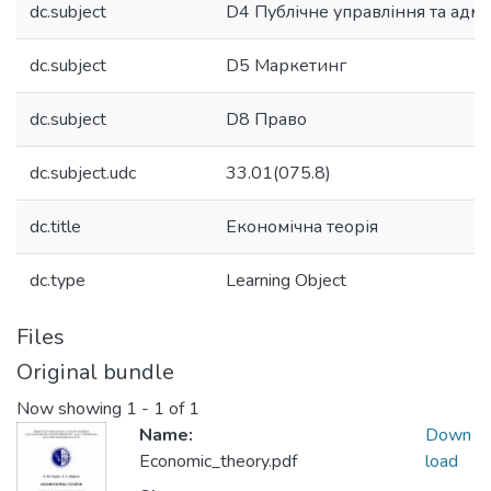
dc.subject
D4 Публічне управління та адмі
dc.subject
D5 Маркетинг
dc.subject
D8 Право
dc.subject.udc
33.01(075.8)
dc.title
Економічна теорія
dc.type
Learning Object
Files
Original bundle
Now showing
1 - 1 of 1
Name:
Down
Economic_theory.pdf
load