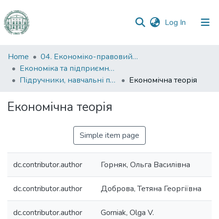
(current)
Log In
Communities
Home
04. Економіко-правовий факультет
&
Економіка та підприємництво
Collections
Підручники, навчальні посібники та інші науково- та навчально-методичні праці ЕПФ (Економіка та підприємництво)
Економічна теорія
All of DSpace
Економічна теорія
Statistics
Simple item page
dc.contributor.author
Горняк, Ольга Василівна
dc.contributor.author
Доброва, Тетяна Георгіївна
dc.contributor.author
Gorniak, Olga V.