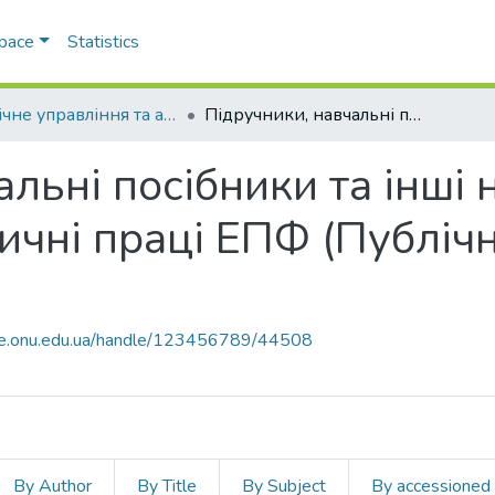
Space
Statistics
Публічне управління та адміністрування
Підручники, навчальні посібники та інші науково- та навчально-методичні праці ЕПФ (Публічне управління та адміністрування)
льні посібники та інші 
чні праці ЕПФ (Публічн
ace.onu.edu.ua/handle/123456789/44508
By Author
By Title
By Subject
By accessioned