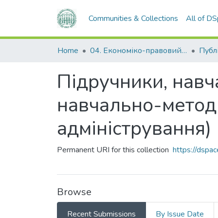
Communities & Collections
All of D
Home
04. Економіко-правовий факультет
Підручники, навча
навчально-методи
адміністрування)
Permanent URI for this collection
https://dsp
Browse
Recent Submissions
By Issue Date