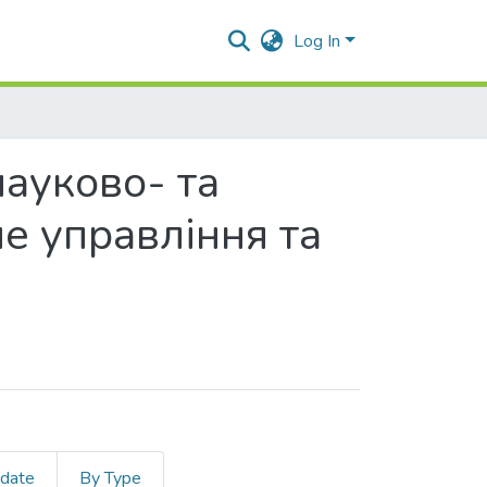
Log In
науково- та
е управління та
 date
By Type