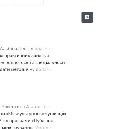
Альбіна Леонідівна
;
Rozmaryna,
я практичних занять з
я вищої освіти спеціальності
адати методичну допомогу
самостійної роботи. Матеріал
 Валентина Анатоліївна
;
и «Міжкультурні комунікації»
ійної програми «Публічне
адміністрування. Методичні