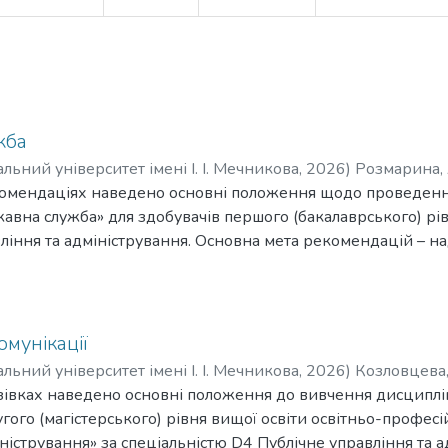
жба
ьний університет імені І. І. Мечникова
,
2026
)
Розмарина, 
омендаціях наведено основні положення щодо проведенн
вна служба» для здобувачів першого (бакалаврського) рівн
ління та адміністрування. Основна мета рекомендацій – н
освіти щодо підготовки до практичних занять та у процесі 
різі змістових модулів та тем.
омунікації
ьний університет імені І. І. Мечникова
,
2026
)
Козловцева,
yna A.
івках наведено основні положення до вивчення дисциплін
угого (магістерського) рівня вищої освіти освітньо-профес
іністрування» за спеціальністю D4 Публічне управління та 