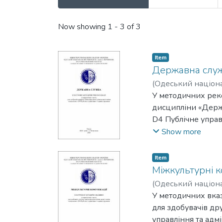
Recent Submissions
Now showing
1 - 3 of 3
Item
Державна слу
(
Одеський націонал
Albina L.
У методичних рек
дисципліни «Держа
D4 Публічне управ
здобувачам вищої 
Show more
представлено у роз
Item
Міжкультурні к
(
Одеський націонал
Kozlovtseva, Valent
У методичних вказ
для здобувачів др
управління та адм