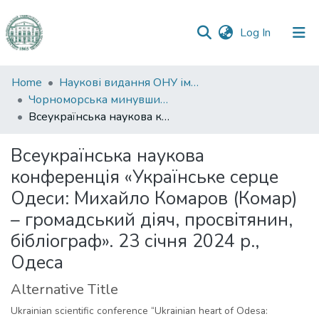
(current)
Log In
Communities
Home
Наукові видання ОНУ імені І. І. Мечникова
&
Чорноморська минувшина
Collections
Всеукраїнська наукова конференція «Українське серце Одеси: Михайло Комаров (Комар) – громадський діяч, просвітянин, бібліограф». 23 січня 2024 р., Одеса
All of DSpace
Всеукраїнська наукова
конференція «Українське серце
Statistics
Одеси: Михайло Комаров (Комар)
– громадський діяч, просвітянин,
бібліограф». 23 січня 2024 р.,
Одеса
Alternative Title
Ukrainian scientific conference “Ukrainian heart of Odesa: