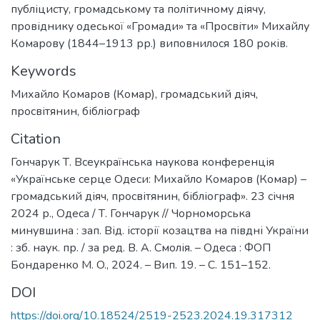
публіцисту, громадському та політичному діячу,
провіднику одеської «Громади» та «Просвіти» Михайлу
Комарову (1844–1913 рр.) виповнилося 180 років.
Keywords
Михайло Комаров (Комар)
,
громадський діяч
,
просвітянин
,
бібліограф
Citation
Гончарук Т. Всеукраїнська наукова конференція
«Українське серце Одеси: Михайло Комаров (Комар) –
громадський діяч, просвітянин, бібліограф». 23 січня
2024 р., Одеса / Т. Гончарук // Чорноморська
минувшина : зап. Від. історії козацтва на півдні України
: зб. наук. пр. / за ред. В. А. Смолія. – Одеса : ФОП
Бондаренко М. O., 2024. – Вип. 19. – С. 151–152.
DOI
https://doi.org/10.18524/2519-2523.2024.19.317312