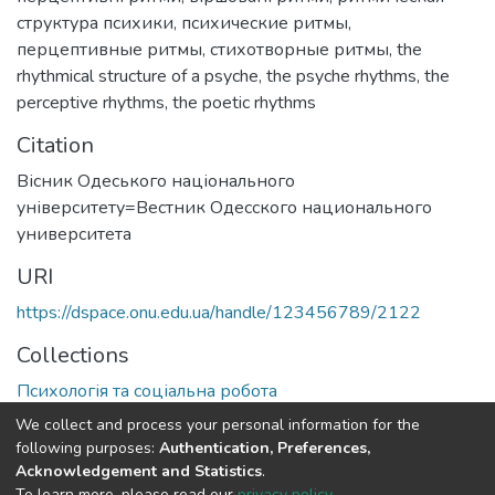
структура психики
,
психические ритмы
,
перцептивные ритмы
,
стихотворные ритмы
,
the
rhythmical structure of a psyche
,
the psyche rhythms
,
the
perceptive rhythms
,
the poetic rhythms
Citation
Вісник Одеського національного
університету=Вестник Одесского национального
университета
URI
https://dspace.onu.edu.ua/handle/123456789/2122
Collections
Психологія та соціальна робота
We collect and process your personal information for the
Full item page
following purposes:
Authentication, Preferences,
Acknowledgement and Statistics
.
To learn more, please read our
privacy policy
.