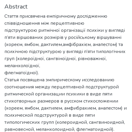
Abstract
Стаття присвячена емпіричному дослідженню
співвідношення між перцептивною
підструктурою ритмічної організації психіки у вигляді
п’яти віршованих розмірів у російському віршуванні
(хореєм, ямбом, дактилем,амфібрахієм, анапестом) та
психічною підструктурою у вигляді п’яти типологічних
груп (холероїдної, сангвіноїдної, рівноважної,
меланхолоїдної,
флегматоїдної).
Статья посвящена эмпирическому исследованию
соотношения между перцептивной подструктурой
ритмической организации психики в виде пяти
стихотворных размеров в русском стихосложении
(хореем, ямбом, дактилем, амфибрахием, анапестом) и
психической подструктурой в виде пяти
типологических групп (холероидной, сангвиноидной,
равновесной, меланхолоидной, флегматоидной).