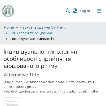
(current)
Log In
Communities
Home
Наукові видання ОНУ імені І. І. Мечникова
&
Психологія та соціальна робота
Collections
Індивідуально-типологічні особливості сприйняття віршованого ритму
All of DSpace
Індивідуально-типологічні
особливості сприйняття
Statistics
віршованого ритму
Alternative Title
Индивидуально-типологические особенности восприятия
стихотворного ритма
Individual-typological characteristics of perception poetic rhythm