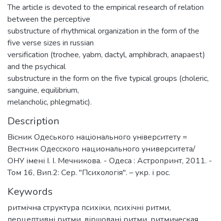
The article is devoted to the empirical research of relation
between the perceptive
substructure of rhythmical organization in the form of the
five verse sizes in russian
versification (trochee, yabm, dactyl, amphibrach, anapaest)
and the psychical
substructure in the form on the five typical groups (choleric,
sanguine, equilibrium,
melancholic, phlegmatic).
Description
Вiсник Одеського нацiонального унiверситету =
Вестник Одесского национального университета/
ОНУ імені І. І. Мечникова. - Одеса : Астропринт, 2011. -
Том 16, Вип.2: Сер. "Психологія". – укр. і рос.
Keywords
ритмічна структура психіки
,
психічні ритми
,
перцептивні ритми
,
віршовані ритми
,
ритмическая