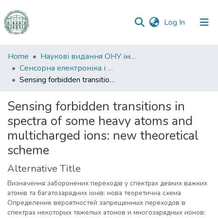
(current)
Log In
Communities
Home
Наукові видання ОНУ імені І. І. Мечникова
&
Сенсорна електроніка і мікросистемні технології
Collections
Sensing forbidden transitions in spectra of some heavy atoms and multicharged ions: new theoretical scheme
All of DSpace
Sensing forbidden transitions in
spectra of some heavy atoms and
Statistics
multicharged ions: new theoretical
scheme
Alternative Title
Визначення заборонених переходів у спектрах деяких важких
атомів та багатозарядних іонів: нова теоретична схема
Определение вероятностей запрещенных переходов в
спектрах некоторых тяжелых атомов и многозарядных ионов: