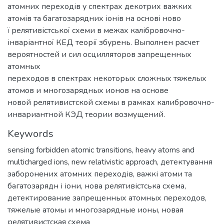
атомних переходів у спектрах декотрих важких
атомів та багатозарядних іонів на основі ново
ї релятивістської схеми в межах калібровочно-
інваріантної КЕД теорії збурень. Выполнен расчет
вероятностей и сил осцилляторов запрещенных
атомных
переходов в спектрах некоторых сложных тяжелых
атомов и многозарядных ионов на основе
новой релятивистской схемы в рамках калибровочно-
инвариантной КЭД теории возмущений.
Keywords
sensing forbidden atomic transitions
,
heavy atoms and
multicharged ions
,
new relativistic approach
,
детектування
заборонених атомних переходів
,
важкі атоми та
багатозарядн і іони
,
нова релятивістська схема
,
детектирование запрещенных атомных переходов
,
тяжелые атомы и многозарядные ионы
,
новая
релятивистская схема