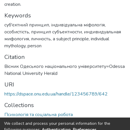
creation.
Keywords
суб'єктний принцип
,
індивідуальна міфологія
,
особистість
,
принцип субъектности
,
индивидуальная
мифология
,
личность
,
a subject principle
,
individual
mythology
,
person
Citation
Вiсник Одеського нацiонального унiверситету=Odessa
National University Herald
URI
https://dspace.onu.edu.ua/handle/123456789/642
Collections
Психологія та соціальна робота
We collect and process your personal information for the
Full item page
following purposes:
Authentication, Preferences,