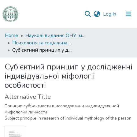
(current)
Log In
Communities
Home
Наукові видання ОНУ імені І. І. Мечникова
&
Психологія та соціальна робота
Collections
Суб'єктний принцип у дослідженні індивідуальної міфології особистості
All of DSpace
Суб'єктний принцип у дослідженні
індивідуальної міфології
Statistics
особистості
Alternative Title
Принцип субъектности в исследовании индивидуальной
мифологии личности
Subject principle in research of individual mythology of the person