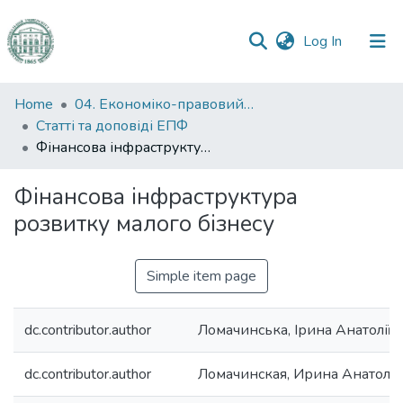
(current)
Log In
Communities
Home
04. Економіко-правовий факультет
&
Статті та доповіді ЕПФ
Collections
Фінансова інфраструктура розвитку малого бізнесу
All of DSpace
Фінансова інфраструктура
розвитку малого бізнесу
Statistics
Simple item page
dc.contributor.author
Ломачинська, Ірина Анатоліїв
dc.contributor.author
Ломачинская, Ирина Анатоль