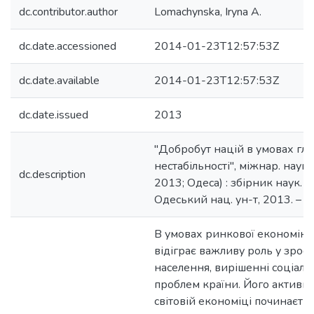
dc.contributor.author
Lomachynska, Iryna A.
dc.date.accessioned
2014-01-23T12:57:53Z
dc.date.available
2014-01-23T12:57:53Z
dc.date.issued
2013
"Добробут націй в умовах гло
нестабільності", міжнар. наук.-
dc.description
2013; Одеса) : збірник наук. пр 
Одеський нац. ун-т, 2013. –
В умовах ринкової економіки
відіграє важливу роль у зрос
населення, вирішенні соціал
проблем країни. Його активн
світовій економіці починаєтьс