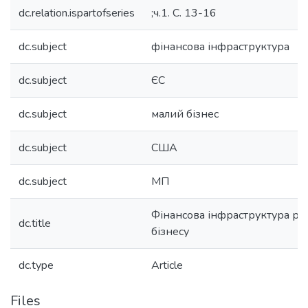
dc.relation.ispartofseries
;ч.1. С. 13-16
dc.subject
фінансова інфраструктура
dc.subject
ЄС
dc.subject
малий бізнес
dc.subject
США
dc.subject
МП
Фінансова інфраструктура ро
dc.title
бізнесу
dc.type
Article
Files