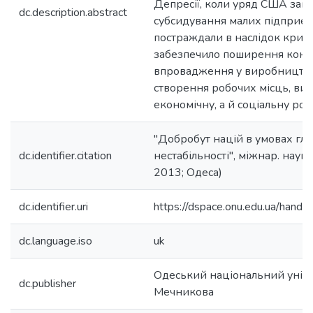
Депресії, коли уряд США зап
dc.description.abstract
субсидування малих підприєм
постраждали в наслідок кризи
забезпечило поширення конку
впровадження у виробництво
створення робочих місць, ви
економічну, а й соціальну рол
"Добробут націй в умовах гло
dc.identifier.citation
нестабільності", міжнар. наук.-
2013; Одеса)
dc.identifier.uri
https://dspace.onu.edu.ua/han
dc.language.iso
uk
Одеський національний універс
dc.publisher
Мечникова