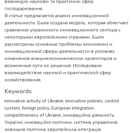
взаємодію наукової та практичної сфер
господарювання.
В статье предлагается анализ инновационной
деятельности. Была создана модель, которая облегчает
сравнение украинского инновационного сектора с
некоторыми европейскими странами. Были
рассмотрены основные проблемы экономики и
инновационной сферы деятельности в условиях
изменения внешнеэкономических ориентиров и
возможные пути их решения. Исследовано
взаимодействие научной и практической сфер
хозяйствования.
Keywords
innovative activity of Ukraine
,
innovative policies
,
control
system
,
foreign policy
,
European integration
,
competitiveness of Ukraine
,
інноваційна діяльність
України
,
інноваційні політики
,
система управління
,
зовнішня політика
,
європейська інтеграція
,