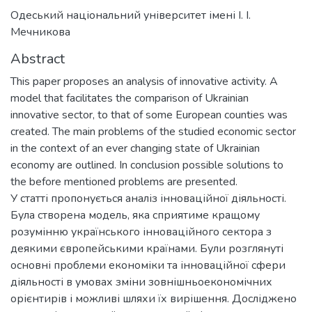
Одеський національний університет імені І. І.
Мечникова
Abstract
This paper proposes an analysis of innovative activity. A
model that facilitates the comparison of Ukrainian
innovative sector, to that of some European counties was
created. The main problems of the studied economic sector
in the context of an ever changing state of Ukrainian
economy are outlined. In conclusion possible solutions to
the before mentioned problems are presented.
У статті пропонується аналіз інноваційної діяльності.
Була створена модель, яка сприятиме кращому
розумінню українського інноваційного сектора з
деякими європейськими країнами. Були розглянуті
основні проблеми економіки та інноваційної сфери
діяльності в умовах зміни зовнішньоекономічних
орієнтирів і можливі шляхи їх вирішення. Досліджено