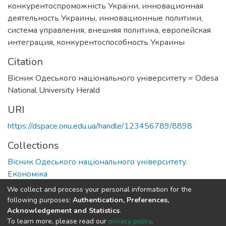
конкурентоспроможність України
,
инновационная
деятельность Украины
,
инновационные политики
,
система управления
,
внешняя политика
,
европейская
интеграция
,
конкурентоспособность Украины
Citation
Вісник Одеського національного університету = Odesa
National University Herald
URI
https://dspace.onu.edu.ua/handle/123456789/8898
Collections
Вісник Одеського національного університету.
Економіка
We collect and process your personal information for the
Full item page
following purposes:
Authentication, Preferences,
Acknowledgement and Statistics
.
To learn more, please read our
privacy policy
.