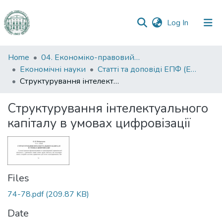
(current)
Log In
Communities
Home
04. Економіко-правовий факультет
&
Економічні науки
Статті та доповіді ЕПФ (Економічні науки)
Collections
Структурування інтелектуального капіталу в умовах цифровізації
All of DSpace
Структурування інтелектуального
капіталу в умовах цифровізації
Statistics
Files
74-78.pdf
(209.87 KB)
Date