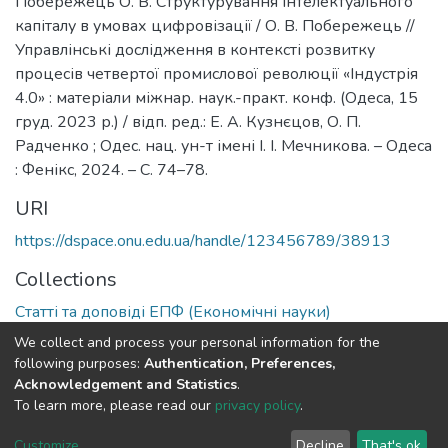
Побережець О. В. Структурування інтелектуального
капіталу в умовах цифровізації / О. В. Побережець //
Управлінські дослідження в контексті розвитку
процесів четвертої промислової революції «Індустрія
4.0» : матеріали міжнар. наук.-практ. конф. (Одеса, 15
груд. 2023 р.) / відп. ред.: Е. А. Кузнєцов, О. П.
Радченко ; Одес. нац. ун-т імені І. І. Мечникова. – Одеса
: Фенікс, 2024. – С. 74–78.
URI
https://dspace.onu.edu.ua/handle/123456789/38913
Collections
Статті та доповіді ЕПФ (Економічні науки)
We collect and process your personal information for the
Full item page
following purposes:
Authentication, Preferences,
Acknowledgement and Statistics
.
To learn more, please read our
privacy policy
.
DSpace software
copyright © 2009-2026
LYRASIS
Cookie
Privacy
End User
Send
Customize
Decline
That's ok