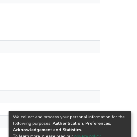
We collect and process your personal information for the
following purposes:
Authentication, Preferences,
Acknowledgement and Statistics
.
To learn more, please read our
privacy policy
.