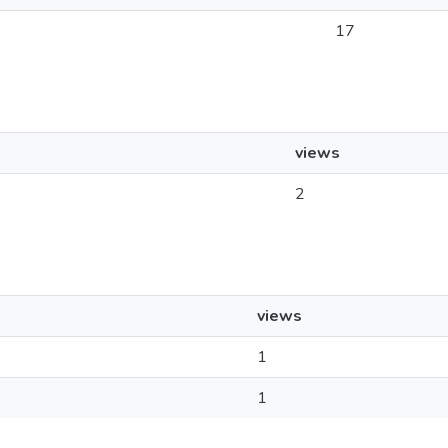
17
views
2
views
1
1