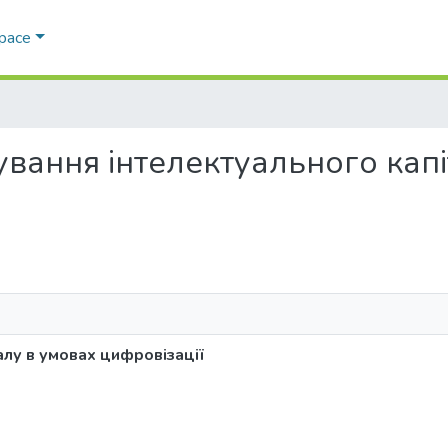
Space
урування інтелектуального кап
алу в умовах цифровізації