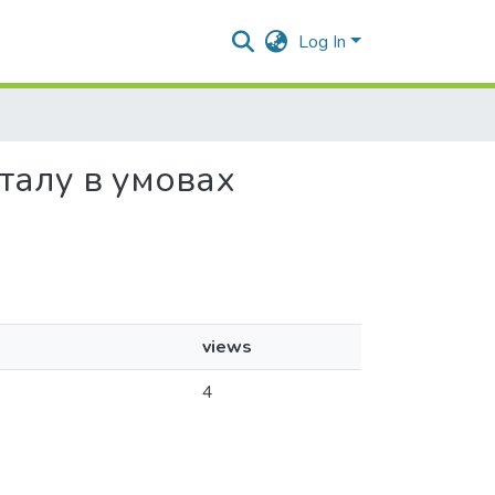
Log In
італу в умовах
views
4