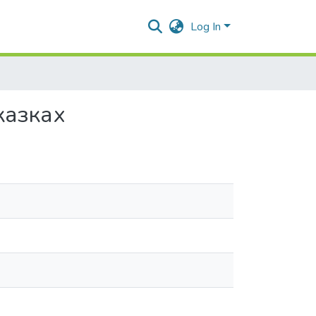
Log In
казках