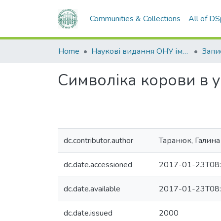
Communities & Collections
All of D
Home
Наукові видання ОНУ імені І. І. Мечникова
Символіка корови в у
dc.contributor.author
Таранюк, Галина
dc.date.accessioned
2017-01-23T08:
dc.date.available
2017-01-23T08:
dc.date.issued
2000