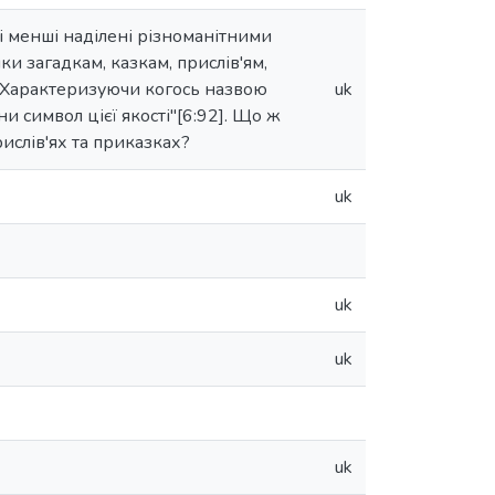
 менші наділені різноманітними
и загадкам, казкам, прислів'ям,
ей.Характеризуючи когось назвою
uk
и символ цієї якості"[6:92]. Що ж
ислів'ях та приказках?
uk
uk
uk
uk