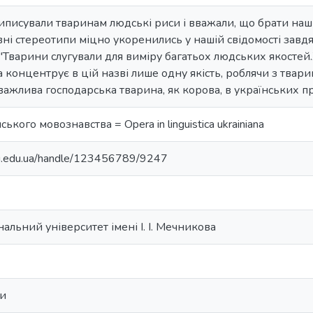
писували тваринам людські риси і вважали, що брати наші
ні стереотипи міцно укоренились у нашій свідомості завдяк
п. "Тварини слугували для виміру багатьох людських якост
концентрує в цій назві лише одну якість, роблячи з тварин
важлива господарська тварина, як корова, в українських пр
ького мовознавства = Opera in linguistica ukrainiana
nu.edu.ua/handle/123456789/9247
альний університет імені І. І. Мечникова
ви