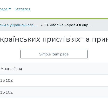
Space
Statistics
Записки з українського мовознавства
Символіка корови в українських прислів'ях та приказках
країнських прислів'ях та при
Simple item page
 Анатоліївна
15:10Z
15:10Z