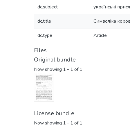
dc.subject
українські присл
dc.title
Символіка коров
dc.type
Article
Files
Original bundle
Now showing
1 - 1 of 1
License bundle
Now showing
1 - 1 of 1