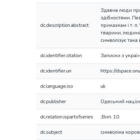
Здавна люди при
здібностями. Пев
dc.description.abstract
приказкам і т. 
тварини, людина 
символізує така 
dc.identifier.citation
Записки з українс
dc.identifier.uri
https://dspace.o
dc.language.iso
uk
dc.publisher
Одеський націон
dc.relation.ispartofseries
;Вип. 10
dc.subject
символіка коро