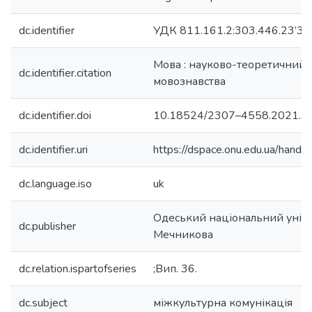
dc.identifier
УДК 811.161.2:303.446.23’341
Мова : науково-теоретичний ч
dc.identifier.citation
мовознавства
dc.identifier.doi
10.18524/2307–4558.2021.3
dc.identifier.uri
https://dspace.onu.edu.ua/han
dc.language.iso
uk
Одеський національний універс
dc.publisher
Мечникова
dc.relation.ispartofseries
;Вип. 36.
dc.subject
міжкультурна комунікація