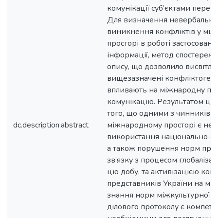
комунікації суб’єктами перег
Для визначення невербальни
виникнення конфліктів у мі
просторі в роботі застосован
інформації, метод спостережен
опису, що дозволило висвітлит
вищезазначені конфліктоген
впливають на міжнародну пол
комунікацію. Результатом цієї
того, що одними з чинників к
dc.description.abstract
міжнародному просторі є нео
використання національно-ку
а також порушення норм прот
зв’язку з процесом глобалізаці
цю добу, та активізацією конт
представників України на між
знання норм міжкультурної ко
ділового протоколу є компете