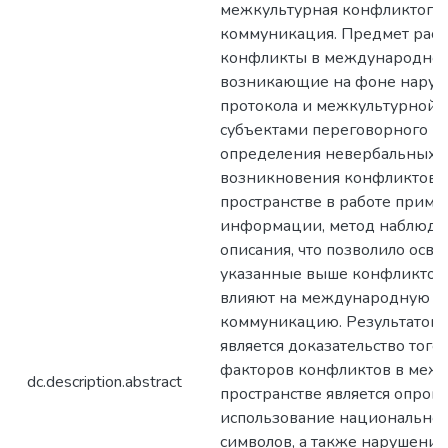
межкультурная конфликтоге
коммуникация. Предмет рас
конфликты в международном 
возникающие на фоне наруш
протокола и межкультурной
субъектами переговорного пр
определения невербальных 
возникновения конфликтов 
пространстве в работе приме
информации, метод наблюден
описания, что позволило освет
указанные выше конфликтог
влияют на международную п
коммуникацию. Результатом 
является доказательство того,
факторов конфликтов в меж
dc.description.abstract
пространстве является опром
использование национально
символов, а также нарушение