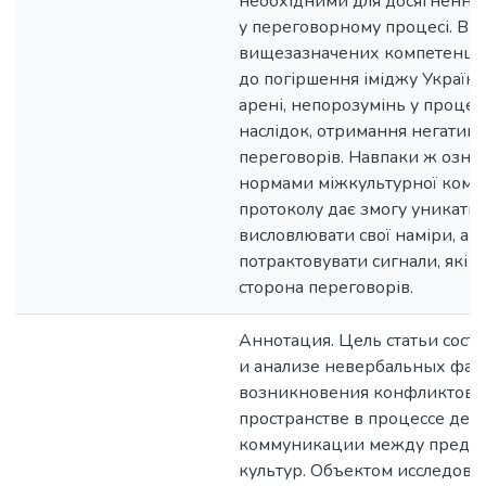
необхідними для досягнення 
у переговорному процесі. Від
вищезазначених компетенці
до погіршення іміджу Україн
арені, непорозумінь у процесі 
наслідок, отримання негативн
переговорів. Навпаки ж озна
нормами міжкультурної комуні
протоколу дає змогу уникати к
висловлювати свої наміри, а 
потрактовувати сигнали, які 
сторона переговорів.
Аннотация. Цель статьи сост
и анализе невербальных фак
возникновения конфликтов 
пространстве в процессе дел
коммуникации между предст
культур. Объектом исследова