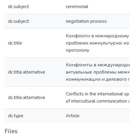
dc.subject
ceremonial
dc.subject
negotiation process
Конфлікти в міжнародному про
dc.title
проблеми міжкультурної комун
протоколу
Конфликты в международном
dc.title.alternative
актуальные проблемы межку
коммуникации и делового пр
Conflicts in the international sp
dc.title.alternative
of intercultural communication a
dc.type
Article
Files