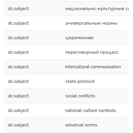
dc.subject
национально-культурные си
dc.subject
универсальные нормы
dc.subject
церемониал
dc.subject
переговорный процесс
dc.subject
intercultural communication
dc.subject
state protocol
dc.subject
social conflicts
dc.subject
national-culture symbols
dc.subject
universal norms