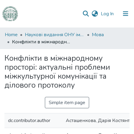
(current)
Log In
Communities
Home
Наукові видання ОНУ імені І. І. Мечникова
Мова
&
Конфлікти в міжнародному просторі: актуальні проблеми міжкультурної комунікації та ділового протоколу
Collections
Конфлікти в міжнародному
All of DSpace
просторі: актуальні проблеми
міжкультурної комунікації та
Statistics
ділового протоколу
Simple item page
dc.contributor.author
Асташенкова, Дарія Костянти