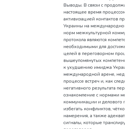
Выводы. В связи с продолжа
настоящее время процессом 
активизацией контактов пре
Украины на международном 
норм межкультурной коммун
протокола являются компете
необходимыми для достижен
целей в переговорном процес
вышеупомянутых компетенци
к ухудшению имиджа Украин
международной арене, недо
процессе встреч и, как следс
негативного результата пере
ознакомление с нормами ме
коммуникации и делового пр
избегать конфликтов, чётко 
намерения, а также адекватн
сигналы, которые транслируе