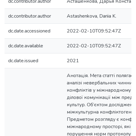
dc.contributor.author
Асташенкова, Дарья Констан
dc.contributor.author
Astashenkova, Dariia K.
dc.date.accessioned
2022-02-10T09:52:47Z
dc.date.available
2022-02-10T09:52:47Z
dc.date.issued
2021
Анотація. Мета статті полягає 
аналізі невербальних чинник
конфліктів у міжнародному пр
ділової комунікації між пред
культур. Об’єктом дослідженн
міжкультурна конфліктогенна
Предметом розгляду є конфлі
міжнародному просторі, які в
порушення норм протоколу та