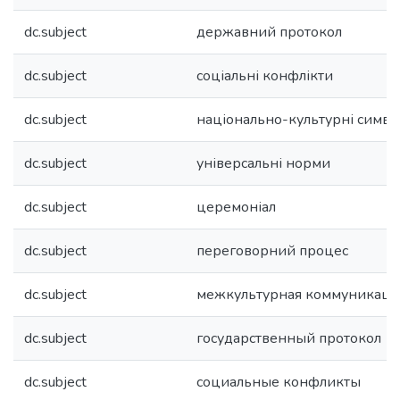
dc.subject
державний протокол
dc.subject
соціальні конфлікти
dc.subject
національно-культурні симво
dc.subject
універсальні норми
dc.subject
церемоніал
dc.subject
переговорний процес
dc.subject
межкультурная коммуникаци
dc.subject
государственный протокол
dc.subject
социальные конфликты