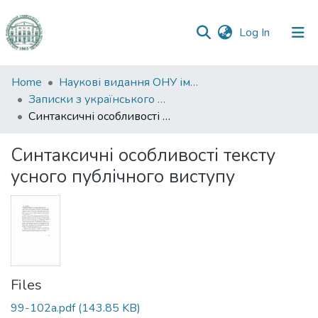
(current)
Log In
Communities
Home
Наукові видання ОНУ імені І. І. Мечникова
&
Записки з українського мовознавства
Collections
Синтаксичні особливості тексту усного публічного виступу
All of DSpace
Синтаксичні особливості тексту
усного публічного виступу
Statistics
Files
99-102а.pdf
(143.85 KB)