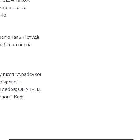
во він стає
но.
егіональні студії
,
абська весна
,
 після "Арабської
 spring" :
лебов; ОНУ ім. І.І.
логії, Каф.