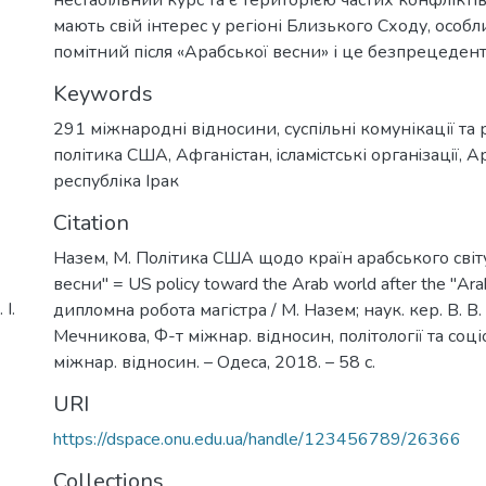
мають свій інтерес у регіоні Близького Сходу, особли
помітний після «Арабської весни» і це безпрецедент
Keywords
291 міжнародні відносини, суспільні комунікації та р
політика США
,
Афганістан
,
iсламiстські органiзацiї
,
Ар
республіка Ірак
Citation
Назем, М. Політика США щодо країн арабського світу
весни" = US policy toward the Arab world after the "Arab
І.
дипломна робота магістра / М. Назем; наук. кер. В. В. Г
Мечникова, Ф-т міжнар. відносин, політології та соціо
міжнар. відносин. – Одеса, 2018. – 58 с.
URI
https://dspace.onu.edu.ua/handle/123456789/26366
Collections