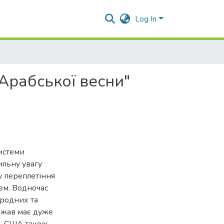
Log In
"Арабської весни"
системи
ильну увагу
ну переплетіння
ем. Водночас
ародних та
ржав має дуже
ів. США також