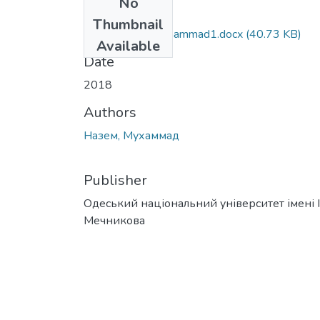
No
Files
Thumbnail
291_Nezem_Muhammad1.docx
(40.73 KB)
Available
Date
2018
Authors
Назем, Мухаммад
Publisher
Одеський національний університет імені І. 
Мечникова