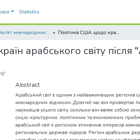
Space
Statistics
Факультет міжнародних відносин, політології та соціології
Політика США щодо країн арабського світу після "Арабської весни"
аїн арабського світу після 
ng"
Abstract
Арабський світ є одним з найважливіших регіонів 
міжнародних відносин. Довгий час він привертає п
науковців усього світу, оскільки він являє собою зо
соціо-культурних, політичних та економічних пробл
арабський світ є регіоном зіткнення інтересів міжн
регіональних держав-лідерів. Регіон арабських де
нестабільний курс та є територією частих конфлікт