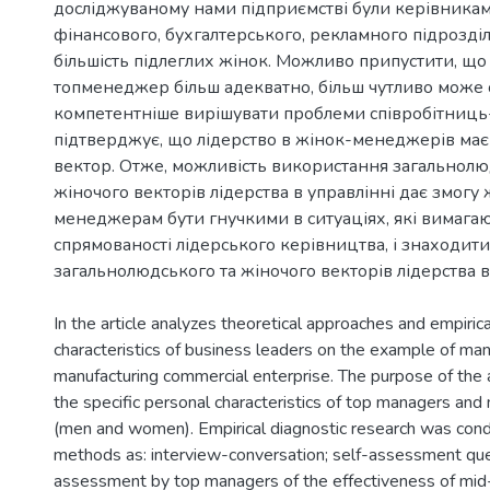
досліджуваному нами підприємстві були керівника
фінансового, бухгалтерського, рекламного підрозді
більшість підлеглих жінок. Можливо припустити, що
топменеджер більш адекватно, більш чутливо може
компетентніше вирішувати проблеми співробітниць
підтверджує, що лідерство в жінок-менеджерів має
вектор. Отже, можливість використання загальнолю
жіночого векторів лідерства в управлінні дає змогу
менеджерам бути гнучкими в ситуаціях, які вимагаю
спрямованості лідерського керівництва, і знаходит
In the article analyzes theoretical approaches and empiric
characteristics of business leaders on the example of ma
manufacturing commercial enterprise. The purpose of the ar
the specific personal characteristics of top managers an
(men and women). Empirical diagnostic research was cond
methods as: interview-conversation; self-assessment que
assessment by top managers of the effectiveness of mid-