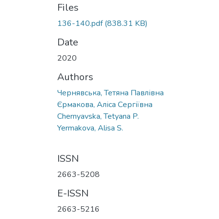
Files
136-140.pdf
(838.31 KB)
Date
2020
Authors
Чернявська, Тетяна Павлівна
Єрмакова, Аліса Сергіївна
Chernyavska, Tetyana P.
Yermakova, Alisa S.
ISSN
2663-5208
E-ISSN
2663-5216