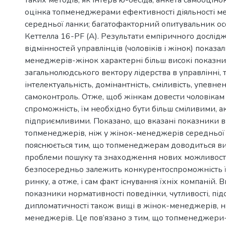
оцінка топменеджерами ефективності діяльності м
середньої ланки; багатофакторний опитувальник осо
Кеттелла 16-PF (A). Результати емпіричного дослі
відмінностей управлінців (чоловіків і жінок) показал
менеджерів-жінок характерні більш високі показн
загальнолюдського вектору лідерства в управлінні, т
інтелектуальність, домінантність, сміливість, упевнен
самоконтроль. Отже, щоб жінкам довести чоловікам
спроможність, їм необхідно бути більш сміливими, 
підприємливими. Показано, що вказані показники в
топменеджерів, ніж у жінок-менеджерів середньої
пояснюється тим, що топменеджерам доводиться в
проблеми пошуку та знаходження нових можливосте
безпосередньо залежить конкурентоспроможність ї
ринку, а отже, і сам факт існування їхніх компаній. 
показники нормативності поведінки, чутливості, підо
дипломатичності також вищі в жінок-менеджерів, ні
менеджерів. Це пов’язано з тим, що топменеджери