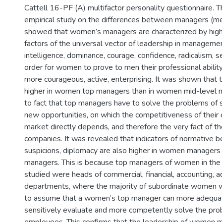
Cattell 16-PF (A) multifactor personality questionnaire. T
empirical study on the differences between managers (
showed that women’s managers are characterized by highe
factors of the universal vector of leadership in managemen
intelligence, dominance, courage, confidence, radicalism, se
order for women to prove to men their professional abilit
more courageous, active, enterprising. It was shown that t
higher in women top managers than in women mid-level m
to fact that top managers have to solve the problems of s
new opportunities, on which the competitiveness of their
market directly depends, and therefore the very fact of th
companies. It was revealed that indicators of normative beh
suspicions, diplomacy are also higher in women managers
managers. This is because top managers of women in th
studied were heads of commercial, financial, accounting, a
departments, where the majority of subordinate women wo
to assume that a women’s top manager can more adequa
sensitively evaluate and more competently solve the pr
employees. This confirms that the leadership of women 