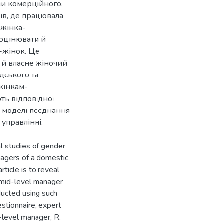
ми комерційного,
лів, де працювала
 жінка-
 оцінювати й
-жінок. Це
 й власне жіночий
дського та
 жінкам-
ть відповідної
и моделі поєднання
al studies of gender
nagers of a domestic
ticle is to reveal
d mid-level manager
ucted using such
stionnaire, expert
level manager, R.