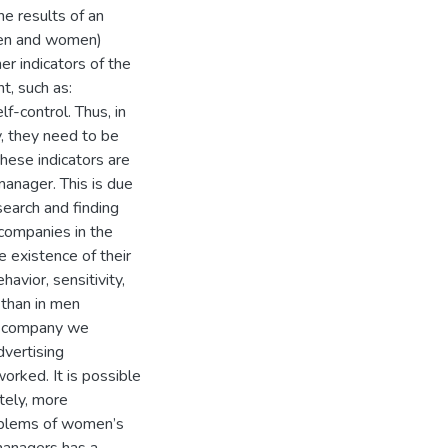
he results of an
men and women)
r indicators of the
t, such as:
lf-control. Thus, in
y, they need to be
hese indicators are
anager. This is due
earch and finding
 companies in the
e existence of their
avior, sensitivity,
 than in men
e company we
dvertising
rked. It is possible
tely, more
oblems of women’s
managers has a