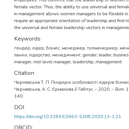
female vector. Thus, the ability to use universal and fema
in management allows women managers to be flexible in s
require an appropriate orientation of leadership and find 
the universal and female leadership vectors in manageme
Keywords
ґендер
,
лідер
,
бізнес
,
менеджер
,
топменеджер
,
мен
ланки
,
лідерство
,
менеджмент
,
gender
,
leader
,
busines
manager
,
mid-level manager
,
leadership
,
management
Citation
Чернявська Т. П. Ґендерні особливості лідерів бізнесу
Чернявська, А. С. Єрмакова // Габітус. – 2020. – Вип. 13
140.
DOI
https://doi.org/10.32843/2663-5208.2020.13-1.21
ORCID: