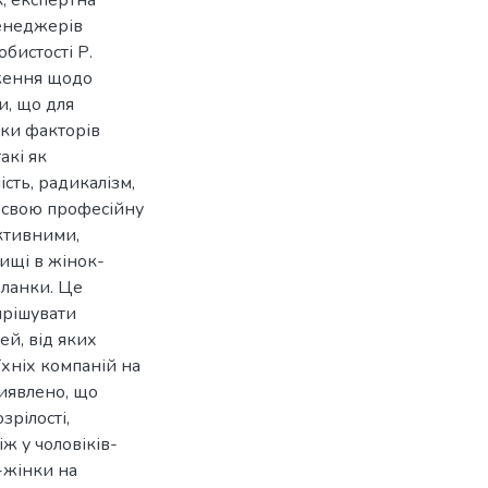
енеджерів
бистості Р.
дження щодо
и, що для
ики факторів
акі як
ість, радикалізм,
 свою професійну
активними,
ищі в жінок-
 ланки. Це
ирішувати
й, від яких
хніх компаній на
Виявлено, що
зрілості,
ж у чоловіків-
-жінки на