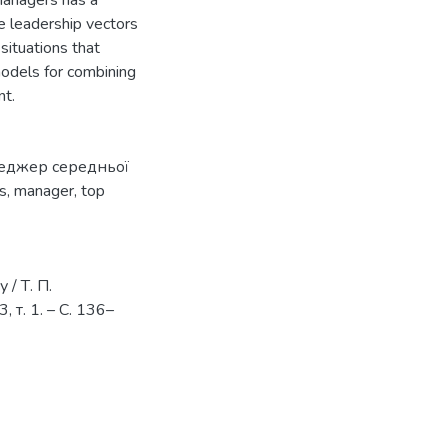
le leadership vectors
ituations that
models for combining
nt.
еджер середньої
s
,
manager
,
top
 / Т. П.
, т. 1. – С. 136–