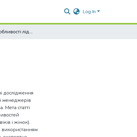
Log In
Ґендерні особливості лідерів бізнесу
ні дослідження
ді менеджерів
. Мета статті
ливостей
ків і жінок).
з використанням
к, експертна