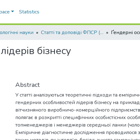
Space
Statistics
ологічні науки
Статті та доповіді ФПСР (Психологічні науки)
лідерів бізнесу
Abstract
У статті аналізуються теоретичні підходи та емпірич
гендерних особливостей лідерів бізнесу на прикла
вітчизняного виробничо-комерційного підприємства
полягає в розкритті специфічних особистісних особ
топменеджерів і менеджерів середньої ланки (чолові
Емпіричне діагностичне дослідження проводилося 
таких методів, як інтерв’ю-бесіда; анкета самооціно