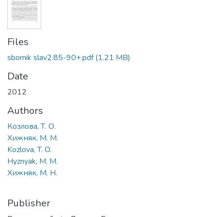
Files
sbornik slav2.85-90+.pdf
(1.21 MB)
Date
2012
Authors
Козлова, Т. О.
Хижняк, М. М.
Kozlova, T. O.
Hyznyak, M. M.
Хижняк, М. Н.
Publisher