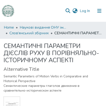
(current)
Log In
Communities
Home
Наукові видання ОНУ імені І. І. Мечникова
&
Слов’янський збірник
СЕМАНТИЧНІ ПАРАМЕТРИ ДІЄСЛІВ РУХУ В ПОРІВНЯЛЬНО-ІСТОРИЧНОМУ АСПЕКТІ
Collections
СЕМАНТИЧНІ ПАРАМЕТРИ
All of DSpace
ДІЄСЛІВ РУХУ В ПОРІВНЯЛЬНО-
ІСТОРИЧНОМУ АСПЕКТІ
Statistics
Alternative Title
Semantic Parameters of Motion Verbs in Comparative and
Historical Perspective
Семантические параметры глаголов движения в
сравнительно-историческом аспекте