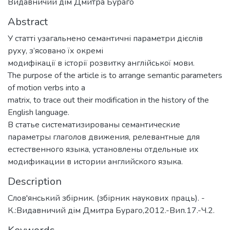
Видавничий дім Дмитра Бураго
Abstract
У статті узагальнено семантичні параметри дієслів
руху, з’ясовано їх окремі
модифікації в історії розвитку англійської мови.
The purpose of the article is to arrange semantic parameters
of motion verbs into a
matrix, to trace out their modification in the history of the
English language.
В статье систематизированы семантические
параметры глаголов движения, релевантные для
естественного языка, установлены отдельные их
модификации в истории английского языка.
Description
Слов'янський збірник. (збірник наукових праць). -
К.:Видавничий дім Дмитра Бураго,2012.-Вип.17.-Ч.2.