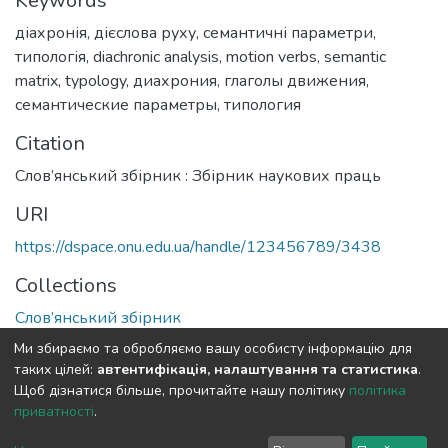
Keywords
діахронія
,
дієслова руху
,
семантичні параметри
,
типологія
,
diachronic analysis
,
motion verbs
,
semantic
matrix
,
typology
,
диахрония
,
глаголы движения
,
семантические параметры
,
типология
Citation
Слов’янський збірник : Збірник наукових праць
URI
https://dspace.onu.edu.ua/handle/123456789/3438
Collections
Слов’янський збірник
Ми збираємо та обробляємо вашу особисту інформацію для
Full item page
таких цілей:
автентифікація, налаштування та статистика
.
Щоб дізнатися більше, прочитайте нашу політику
політика
приватності
.
DSpace software
copyright © 2009-2026
LYRASIS
Cookie
Privacy
End User
Send