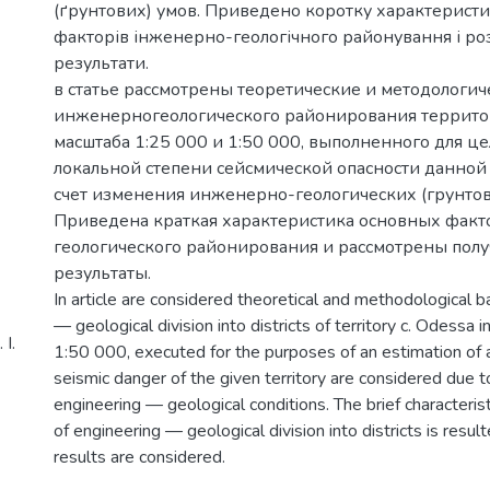
(ґрунтових) умов. Приведено коротку характерист
факторів інженерно-геологічного районування і роз
результати.
в статье рассмотрены теоретические и методологи
инженерногеологического районирования территор
масштаба 1:25 000 и 1:50 000, выполненного для ц
локальной степени сейсмической опасности данной
счет изменения инженерно-геологических (грунтов
Приведена краткая характеристика основных фак
геологического районирования и рассмотрены пол
результаты.
In article are considered theoretical and methodological 
— geological division into districts of territory c. Odessa
І.
1:50 000, executed for the purposes of an estimation of a
seismic danger of the given territory are considered due 
engineering — geological conditions. The brief characterist
of engineering — geological division into districts is resu
results are considered.