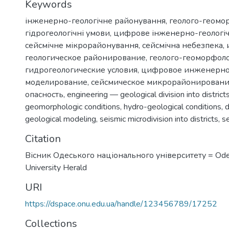
Keywords
інженерно-геологічне районування
,
геолого-геомо
гідрогеологічні умови
,
цифрове інженерно-геологі
сейсмічне мікрорайонування
,
сейсмічна небезпека
,
геологическое районирование
,
геолого-геоморфоло
гидрогеологические условия
,
цифровое инженерно
моделирование
,
сейсмическое микрорайонирован
опасность
,
engineering — geological division into district
geomorphologic conditions
,
hydro-geological conditions
,
d
geological modeling
,
seismic microdivision into districts
,
s
Citation
Вісник Одеського національного університету = Ode
University Herald
URI
https://dspace.onu.edu.ua/handle/123456789/17252
Collections