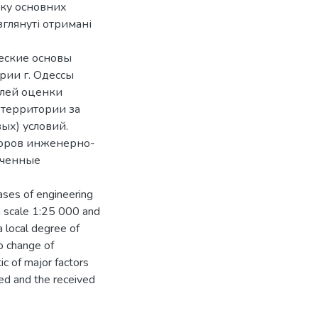
ику основних
глянуті отримані
ческие основы
ии г. Одессы
елей оценки
 территории за
ых) условий.
торов инженерно-
ученные
bases of engineering
 in scale 1:25 000 and
 local degree of
to change of
ic of major factors
lted and the received