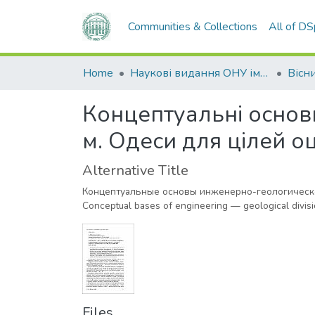
Communities & Collections
All of D
Home
Наукові видання ОНУ імені І. І. Мечникова
Концептуальні основ
м. Одеси для цілей о
Alternative Title
Концептуальные основы инженерно-геологическо
Conceptual bases of engineering — geological division
Files