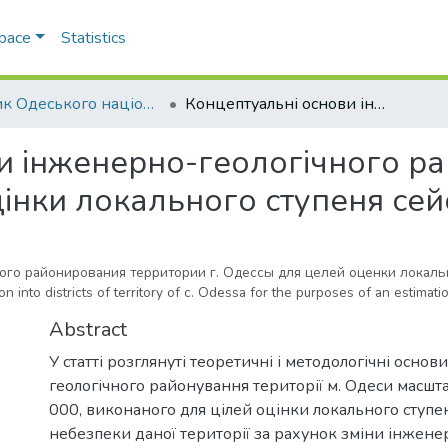
Space
Statistics
Вісник Одеського національного університету. Географічні та геологічні науки
Концептуальні основи інженерно-геологічного районування території м. Одеси для цілей оцінки локального ступеня сейсмічної небезпеки
и інженерно-геологічного ра
цінки локального ступеня сей
го районирования территории г. Одессы для целей оценки локаль
 into districts of territory of c. Odessa for the purposes of an estimat
Abstract
У статті розглянуті теоретичні і методологічні осно
геологічного районування території м. Одеси масшта
000, виконаного для цілей оцінки локального ступе
небезпеки даної території за рахунок зміни інжене