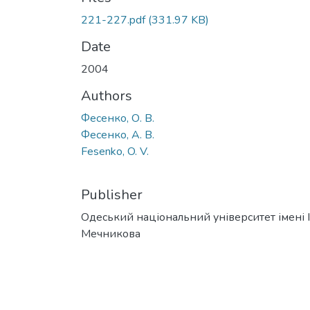
221-227.pdf
(331.97 KB)
Date
2004
Authors
Фесенко, О. В.
Фесенко, А. В.
Fesenko, O. V.
Publisher
Одеський національний університет імені І. 
Мечникова