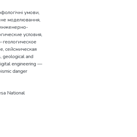
рфологічні умови
,
чне моделювання
,
инженерно-
гические условия
,
-геологическое
ие
,
сейсмическая
s
,
geological and
igital engineering —
eismic danger
sa National