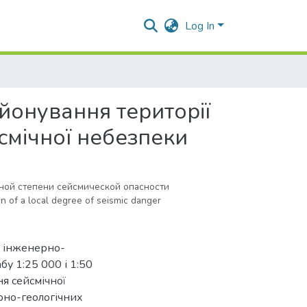
Log In
йонування території
смічної небезпеки
ной степени сейсмической опасности
ion of a local degree of seismic danger
ви інженерно-
бу 1:25 000 і 1:50
ня сейсмічної
рно-геологічних