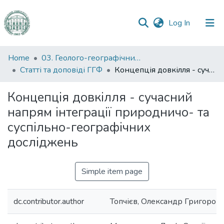
(current)
Log In
Communities
Home
03. Геолого-географічний факультет
&
Статті та доповіді ГГФ
Концепція довкілля - сучасний напрям інтеграції природничо- та суспільно-географічних досліджень
Collections
Концепція довкілля - сучасний
All of DSpace
напрям інтеграції природничо- та
суспільно-географічних
Statistics
досліджень
Simple item page
dc.contributor.author
Топчієв, Олександр Григоров