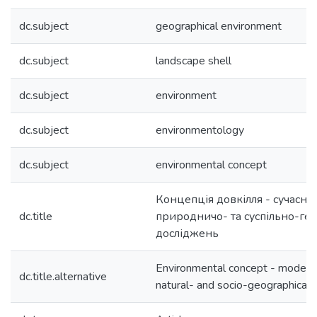
dc.subject
geographical environment
dc.subject
landscape shell
dc.subject
environment
dc.subject
environmentology
dc.subject
environmental concept
Концепція довкілля - сучасни
dc.title
природничо- та суспільно-ге
досліджень
Environmental concept - modern i
dc.title.alternative
natural- and socio-geographical 