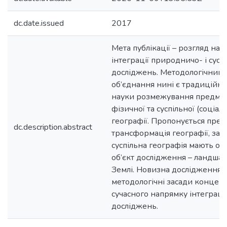
dc.date.issued
2017
Мета публікації – розгляд на
інтеграції природничо- і сус
досліджень. Методологічним 
об’єднання нині є традиційне
науки розмежування предмет
фізичної та суспільної (соціа
географії. Пропонується пре
dc.description.abstract
трансформація географії, за як
суспільна географія мають од
об’єкт дослідження – ландша
Землі. Новизна дослідження -
методологічні засади концепці
сучасного напрямку інтеграці
досліджень.