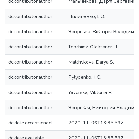
dc.contributor.author
Мальчикова, Дар'я Сергіївна
dc.contributor.author
Пилипенко, І. О.
dc.contributor.author
Яворська, Вікторія Володими
dc.contributor.author
Topchiiev, Oleksandr H.
dc.contributor.author
Malchykova, Darya S.
dc.contributor.author
Pylypenko, I. O.
dc.contributor.author
Yavorska, Viktoriia V.
dc.contributor.author
Яворская, Виктория Владими
dc.date.accessioned
2020-11-06T13:35:53Z
dc.date.available
2020-11-06T13:35:53Z