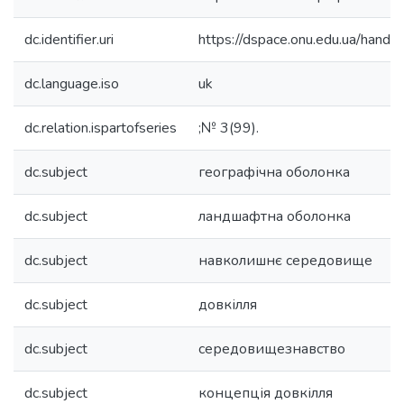
dc.identifier.uri
https://dspace.onu.edu.ua/han
dc.language.iso
uk
dc.relation.ispartofseries
;№ 3(99).
dc.subject
географічна оболонка
dc.subject
ландшафтна оболонка
dc.subject
навколишнє середовище
dc.subject
довкілля
dc.subject
середовищезнавство
dc.subject
концепція довкілля