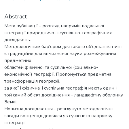
Abstract
Мета публікації – розгляд напрямів подальшої
інтеграції природничо- і суспільно-географічних
досліджень.
Методологічним бар’єром для такого об’єднання нині
є традиційне для вітчизняної науки розмежування
предметних
областей фізичної та суспільної (соціально-
економічної) географії. Пропонується предметна
трансформація географії,
за якої і фізична, і суспільна географія мають один і
той самий об’єкт дослідження – ландшафтну оболонку
Землі.
Новизна дослідження - розглянуто методологічні
засади концепції довкілля як сучасного напрямку
інтеграції