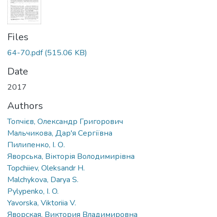
Files
64-70.pdf
(515.06 KB)
Date
2017
Authors
Топчієв, Олександр Григорович
Мальчикова, Дар'я Сергіївна
Пилипенко, І. О.
Яворська, Вікторія Володимирівна
Topchiiev, Oleksandr H.
Malchykova, Darya S.
Pylypenko, I. O.
Yavorska, Viktoriia V.
Яворская, Виктория Владимировна