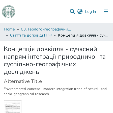
(current)
Log In
Communities
Home
03. Геолого-географічний факультет
&
Статті та доповіді ГГФ
Концепція довкілля - сучасний напрям інтеграції природничо- та суспільно-географічних досліджень
Collections
Концепція довкілля - сучасний
All of DSpace
напрям інтеграції природничо- та
суспільно-географічних
Statistics
досліджень
Alternative Title
Environmental concept - modern integration trend of natural- and
socio-geographical research