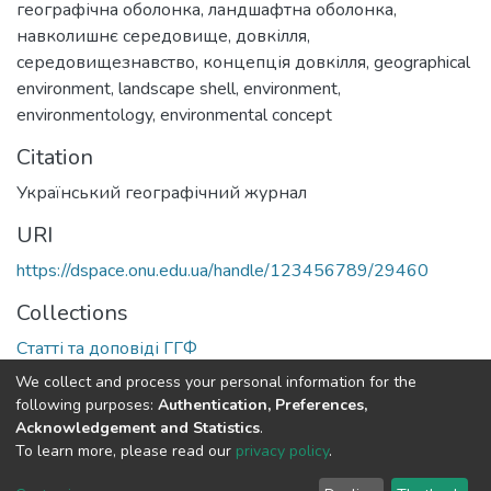
географічна оболонка
,
ландшафтна оболонка
,
навколишнє середовище
,
довкілля
,
середовищезнавство
,
концепція довкілля
,
geographical
environment
,
landscape shell
,
environment
,
environmentology
,
environmental concept
Citation
Український географічний журнал
URI
https://dspace.onu.edu.ua/handle/123456789/29460
Collections
Статті та доповіді ГГФ
We collect and process your personal information for the
Full item page
following purposes:
Authentication, Preferences,
Acknowledgement and Statistics
.
To learn more, please read our
privacy policy
.
DSpace software
copyright © 2009-2026
LYRASIS
Cookie
Privacy
End User
Send