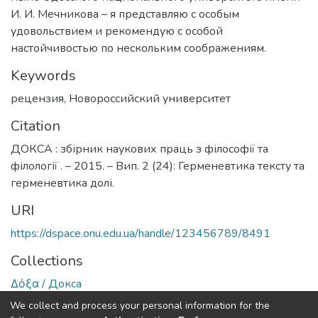
И. И. Мечникова – я представляю с особым
удовольствием и рекомендую с особой
настойчивостью по нескольким соображениям.
Keywords
рецензия
,
Новороссийский университет
Citation
ДОКСА : збірник наукових праць з філософії та
філології . – 2015. – Вип. 2 (24): Герменевтика тексту та
герменевтика долі.
URI
https://dspace.onu.edu.ua/handle/123456789/8491
Collections
Δόξα / Докса
We collect and process your personal information for the
Full item page