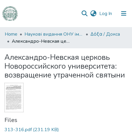
(current)
Log In
Communities
Home
Наукові видання ОНУ імені І. І. Мечникова
Δόξα / Докса
&
Александро-Невская церковь Новороссийского университета: возвращение утраченной святыни
Collections
Александро-Невская церковь
All of DSpace
Новороссийского университета:
возвращение утраченной святыни
Statistics
Files
313-316.pdf
(231.19 KB)