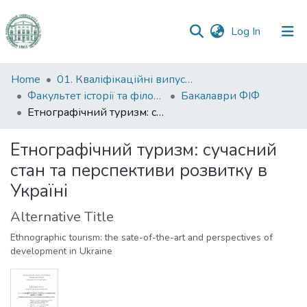
(current)
Log In
Communities
Home
01. Кваліфікаційні випускні роботи здобувачів вищої освіти
&
Факультет історії та філософії
Бакалаври ФІФ
Collections
Етнографічний туризм: сучасний стан та перспективи розвитку в Україні
All of DSpace
Етнографічний туризм: сучасний
стан та перспективи розвитку в
Statistics
Україні
Alternative Title
Ethnographic tourism: the sate-of-the-art and perspectives of
development in Ukraine