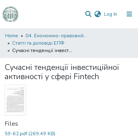
(current)
Log In
Communities
Home
04. Економіко-правовий факультет
&
Статті та доповіді ЕПФ
Collections
Сучасні тенденції інвестиційної активності у сфері Fintech
All of DSpace
Сучасні тенденції інвестиційної
активності у сфері Fintech
Statistics
Files
59-62.pdf
(269.49 KB)