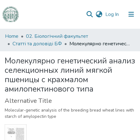
(current)
Log In
Communities
Home
02. Біологічний факультет
&
Статті та доповіді БФ
Молекулярно генетический анализ селекционных линий мягкой пшеницы с крахмалом амилопектинового типа
Collections
Молекулярно генетический анализ
All of DSpace
селекционных линий мягкой
пшеницы с крахмалом
Statistics
амилопектинового типа
Alternative Title
Molecular-genetic analysis of the breeding bread wheat lines with
starch of amylopectin type