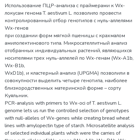
Использование ПЦР-анализа с праймерами к Wx-
локусам генома T. aestivum L. позволило провести
контролированный отбор генотипов с нуль-аллелями
Wx-генов
при создании форм мягкой пшеницы с крахмалом
амилопектинового типа. Микросателлитный анализ
отобранных индивидуальных растений, являющихся
носителями трех нуль-аллелей по Wx-генам (Wx-A1b,
Wx-B1b,
WxD1b), и кластерный анализ (UPGMA) позволили в
совокупности выделить четыре генотипа, наиболее
близкородственных материнской форме – сорту
Куяльник.
PCR-analysis with primers to Wx-oci of T. aestivum L.
genome lets us run the controlled selection of genotypes
with null-alleles of Wx-genes while creating bread wheat
lines with amylopectin type of starch. Microsatellite analysis
of selected individual plants which were the carries of