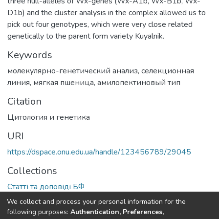
three null-alleles of Wx-genes (Wx-A1b, Wx-B1b, Wx-
D1b) and the cluster analysis in the complex allowed us to
pick out four genotypes, which were very close related
genetically to the parent form variety Kuyalnik.
Keywords
молекулярно-генетический анализ
,
селекционная
линия
,
мягкая пшеница
,
амилопектиновый тип
Citation
Цитология и генетика
URI
https://dspace.onu.edu.ua/handle/123456789/29045
Collections
Статті та доповіді БФ
We collect and process your personal information for the
Full item page
following purposes:
Authentication, Preferences,