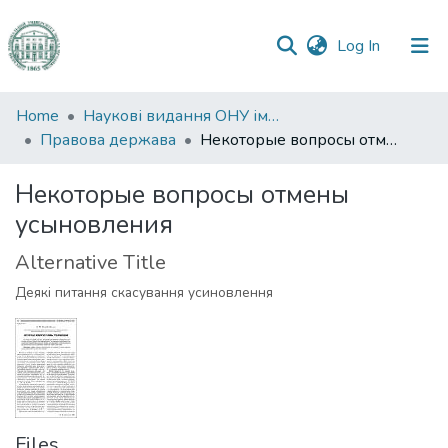
(current)
Log In
Communities
Home
Наукові видання ОНУ імені І. І. Мечникова
&
Правова держава
Некоторые вопросы отмены усыновления
Collections
Некоторые вопросы отмены
All of DSpace
усыновления
Statistics
Alternative Title
Деякі питання скасування усиновлення
Files