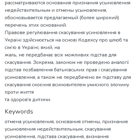
рассматриваются основания признания усыновления
недействительным и отмены усыновления,
обосновывается предлагаемый (более широкий)
перечень этих оснований.
Правове регулювання скасування усиновлення в
Україні здійснюється на основі Кодексу про шлюб та
сім’ю в Україні, який, на
жаль, не передбачає всіх можливих підстав для
скасування. Зокрема, законом не проведено аналогії
підстав позбавлення батьківських прав і скасування
усиновлення, а також не передбачено як підставу для
скасування скоєння всиновителем умисного злочину
проти життя
та здоров’я дитини.
Keywords
отмена усыновления
,
основания отмены
,
признание
усыновления недействительным
,
скасування
усиновлення
,
підстава скасування
,
визнання