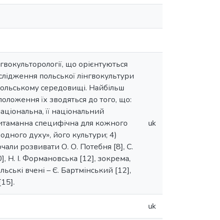
лігвокульторології, що орієнтуються
ослідження польської лінгвокультури
 польському середовищі. Найбільш
положення їх зводяться до того, що:
національна, її національний
ритаманна специфічна для кожного
uk
дного духу», його культури; 4)
ли розвивати О. О. Потебня [8], С.
10], Н. І. Формановська [12], зокрема,
ольські вчені – Є. Бартмінський [12],
[15].
uk