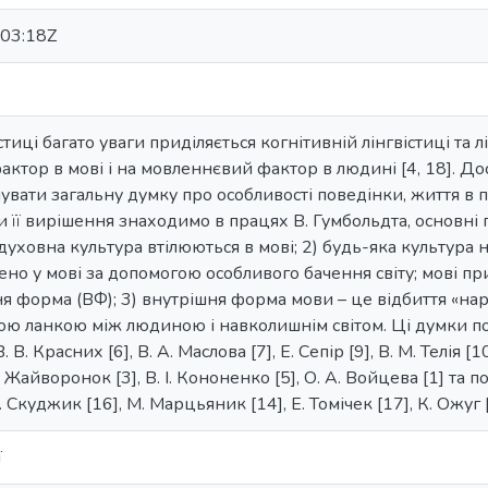
03:18Z
істиці багато уваги приділяється когнітивній лінгвістиці та 
актор в мові і на мовленнєвий фактор в людині [4, 18]. Д
увати загальну думку про особливості поведінки, життя в
 її вирішення знаходимо в працях В. Гумбольдта, основні 
 духовна культура втілюються в мові; 2) будь-яка культура 
но у мові за допомогою особливого бачення світу; мові п
я форма (ВФ); 3) внутрішня форма мови – це відбиття «наро
ою ланкою між людиною і навколишнім світом. Ці думки поча
. В. Красних [6], В. А. Маслова [7], Е. Сепір [9], В. М. Телія [
. Жайворонок [3], В. І. Кононенко [5], О. А. Войцева [1] та п
. Скуджик [16], M. Марцьяник [14], Е. Томічек [17], К. Oжуг 
ї