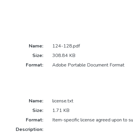
Name:
124-128.pdf
Size:
308.84 KB
Format:
Adobe Portable Document Format
Name:
license.txt
Size:
1.71 KB
Format:
Item-specific license agreed upon to s
Description: