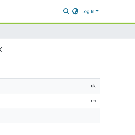
Log In
х
uk
en