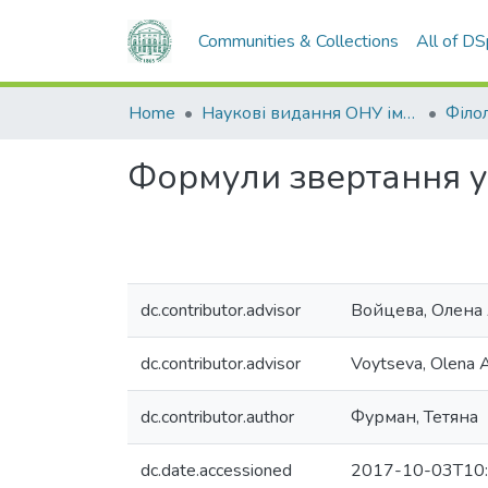
Communities & Collections
All of D
Home
Наукові видання ОНУ імені І. І. Мечникова
Філол
Формули звертання у
dc.contributor.advisor
Войцева, Олена
dc.contributor.advisor
Voytseva, Olena A
dc.contributor.author
Фурман, Тетяна
dc.date.accessioned
2017-10-03T10: