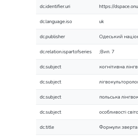
dc.identifier.uri
https://dspace.o
dc.language.iso
uk
dc.publisher
Одеський націон
dc.relation.ispartofseries
;Вип. 7
dc.subject
когнітивна лінгв
dc.subject
лігвокультороло
dc.subject
польська лінгво
dc.subject
особливості світ
dc.title
Формули звертан