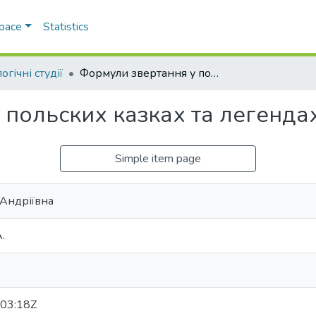
Space
Statistics
огічні студії
Формули звертання у польских казках та легендах
 польских казках та легенда
Simple item page
 Андріївна
.
03:18Z