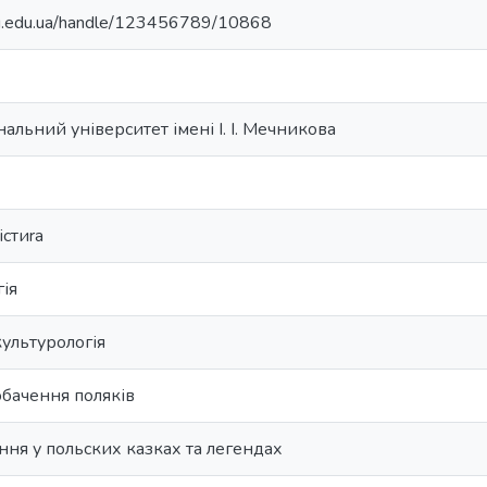
nu.edu.ua/handle/123456789/10868
альний університет імені І. І. Мечникова
істиrа
гія
культурологія
обачення поляків
ня у польских казках та легендах