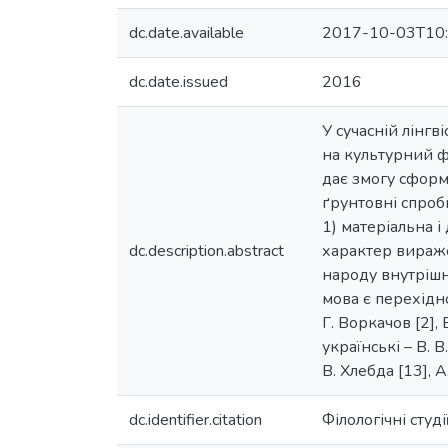
dc.date.available
2017-10-03T10:
dc.date.issued
2016
У сучасній лінгв
на культурний ф
дає змогу сформ
ґрунтовні спроби
1) матеріальна і
dc.description.abstract
характер вираже
народу внутрішн
мова є перехідн
Г. Воркачов [2], В
українські – В. В
В. Хлебда [13], A
dc.identifier.citation
Філологічні студі