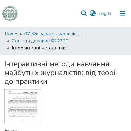
(current)
Log In
Communities
Home
07. Факультет журналістики, реклами та видавничої справи
&
Статті та доповіді ФЖРВС
Collections
Інтерактивні методи навчання майбутніх журналістів: від теорії до практики
All of DSpace
Інтерактивні методи навчання
майбутніх журналістів: від теорії
Statistics
до практики
Files