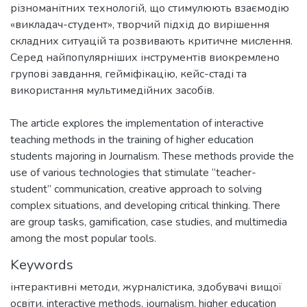
різноманітних технологій, що стимулюють взаємодію
«викладач-студент», творчий підхід до вирішення
складних ситуацій та розвивають критичне мислення.
Серед найпопулярніших інструментів виокремлено
групові завдання, гейміфікацію, кейс-стаді та
The article explores the implementation of interactive
teaching methods in the training of higher education
students majoring in Journalism. These methods provide the
use of various technologies that stimulate “teacher-
student” communication, creative approach to solving
complex situations, and developing critical thinking. There
are group tasks, gamification, case studies, and multimedia
among the most popular tools.
Keywords
інтерактивні методи
,
журналістика
,
здобувачі вищої
освіти
,
interactive methods
,
journalism
,
higher education