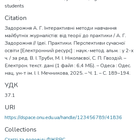
students
Citation
Задорожня А. Г. Інтерактивні методи навчання
майбутніх журналістів: від теорії до практики / А. Г.
Задорожня // Ідеї. Практики. Перспективи сучасної
освіти [Електронний ресурс] : наук.-метод. альм. : у 2-х
ч. / за ред. В. І. Труби, М. І. Ніколаєвої, С. П. Гвоздій. –
Електрон. текст. дані (1 файл : 6,4 МБ). – Одеса : Одес.
нац. ун-т ім. І. І. Мечникова, 2025. – Ч. 1. – С. 189–194.
УДК
37.1
URI
https://dspace.onu.edu.ua/handle/123456789/41836
Collections
Статті та доповіді ФЖРВС