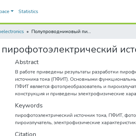
Space
Statistics
electronics
Полупроводниковый пирофотоэлектрический источник тока
пирофотоэлектрический ист
Abstract
В работе приведены результаты разработки пироф
источника тока (ПФИТ). Основными функциональн
ПФИТ является фотопреобразователь и пироизлучат
конструкция и приведены электрофизические хара
Keywords
пирофотоэлектрический источник тока
,
ПФИТ
,
фото
пироизлучатель
,
электрофизические характеристи
Citation