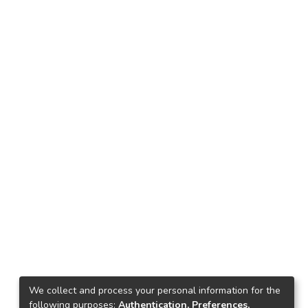
We collect and process your personal information for the
following purposes:
Authentication, Preferences,