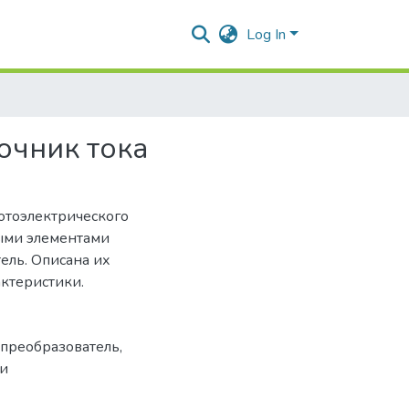
Log In
очник тока
отоэлектрического
ыми элементами
ель. Описана их
ктеристики.
преобразователь
,
ки