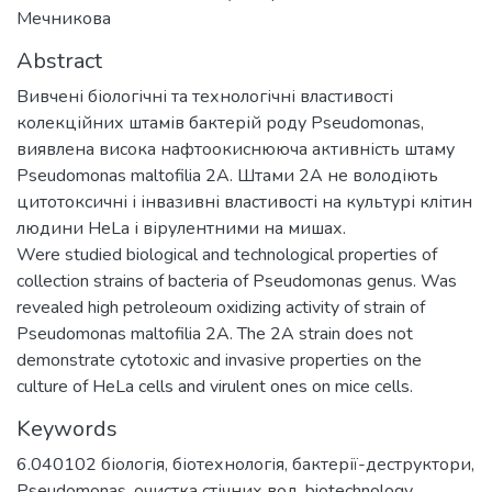
Мечникова
Abstract
Вивчені біологічні та технологічні властивості
колекційних штамів бактерій роду Pseudomonas,
виявлена висока нафтоокиснююча активність штаму
Pseudomonas maltofilia 2А. Штами 2А не володіють
цитотоксичні і інвазивні властивості на культурі клітин
людини HeLa і вірулентними на мишах.
Were studied biological and technological properties of
collection strains of bacteria of Pseudomonas genus. Was
revealed high petroleoum oxidizing activity of strain of
Pseudomonas maltofilia 2А. The 2А strain does not
demonstrate cytotoxic and invasive properties on the
culture of HeLa cells and virulent ones on mice cells.
Keywords
6.040102 біологія
,
біотехнологія
,
бактерії-деструктори
,
Pseudomonas
,
очистка стічних вод
,
biotechnology
,