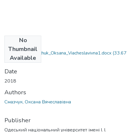
No
Files
Thumbnail
6.040102_Smazchuk_Oksana_Viacheslavivna1.docx
(33.67
Available
KB)
Date
2018
Authors
Смазчук, Оксана Вячеславівна
Publisher
Одеський національний університет імені І. І.