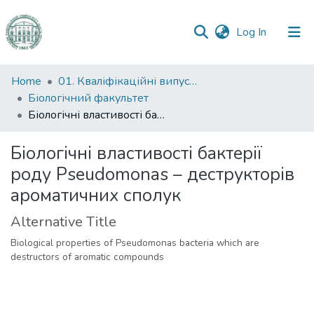
(current)
Log In
Communities
Home
01. Кваліфікаційні випускні роботи здобувачів вищої освіти
&
Біологічний факультет
Collections
Біологічні властивості бактерії роду Pseudomonas – деструкторів ароматичних сполук
All of DSpace
Біологічні властивості бактерії
роду Pseudomonas – деструкторів
Statistics
ароматичних сполук
Alternative Title
Biological properties of Pseudomonas bacteria which are
destructors of aromatic compounds