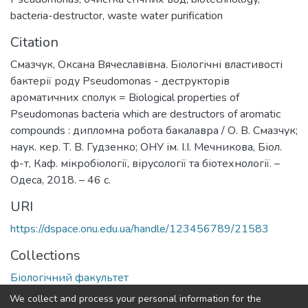
bacteria-destructor
,
waste water purification
Citation
Смазчук, Оксана Вячеславівна. Біологічні властивості
бактерії роду Pseudomonas - деструкторів
ароматичних сполук = Biological properties of
Pseudomonas bacteria which are destructors of aromatic
compounds : дипломна робота бакалавра / О. В. Смазчук;
наук. кер. Т. В. Гудзенко; ОНУ ім. І.І. Мечникова, Біол.
ф-т, Каф. мікробіології, вірусології та біотехнології. –
Одеса, 2018. – 46 с.
URI
https://dspace.onu.edu.ua/handle/123456789/21583
Collections
Біологічний факультет
We collect and process your personal information for the