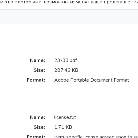
омство с которыми, возможно, изменят ваши представлени
Name:
23-33.pdf
Size:
287.46 KB
Format:
Adobe Portable Document Format
Name:
license.txt
Size:
1.71 KB
Format:
Item-specific license agreed upon to s