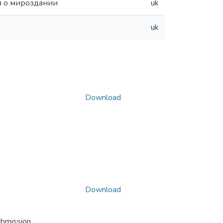
я о мироздании
uk
uk
Download
Download
ubmission