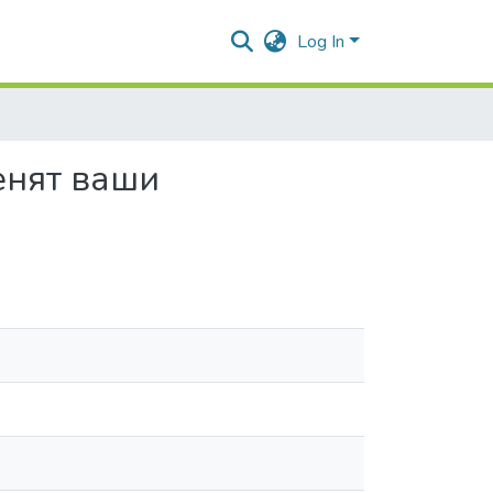
Log In
енят ваши