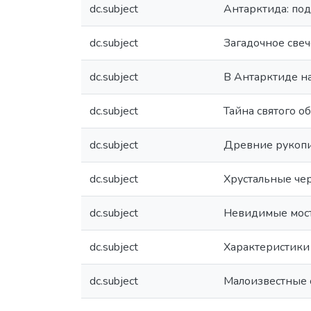
dc.subject
Антарктида: под
dc.subject
Загадочное свеч
dc.subject
В Антарктиде н
dc.subject
Тайна святого о
dc.subject
Древние рукопи
dc.subject
Хрустальные че
dc.subject
Невидимые мос
dc.subject
Характеристики
dc.subject
Малоизвестные с