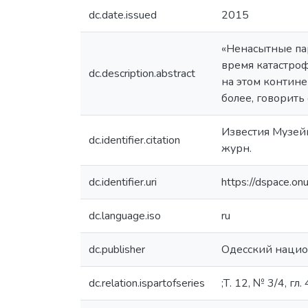
dc.date.issued
2015
«Ненасытные пар
время катастроф
dc.description.abstract
на этом контине
более, говорить
Известия Музейн
dc.identifier.citation
журн.
dc.identifier.uri
https://dspace.o
dc.language.iso
ru
dc.publisher
Одесский нацио
dc.relation.ispartofseries
;Т. 12, № 3/4, гл. 