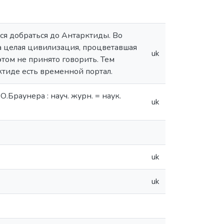
ся добраться до Антарктиды. Во
а целая цивилизация, процветавшая
uk
этом не принято говорить. Тем
ктиде есть временной портал.
.Браунера : науч. журн. = наук.
uk
uk
uk