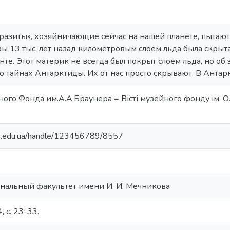
азиты», хозяйничающие сейчас на нашей планете, пытают
ы 13 тыс. лет назад километровым слоем льда была скрыт
нте. Этот материк не всегда был покрыт слоем льда, но об 
 о тайнах Антарктиды. Их от нас просто скрывают. В Антар
ого Фонда им.А.А.Браунера = Вісті музейного фонду ім. О.О
nu.edu.ua/handle/123456789/8557
нальный факультет имени И. И. Мечникова
4, с. 23-33.