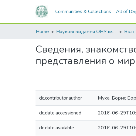
Communities & Collections
All of D
Home
Наукові видання ОНУ імені І. І. Мечникова
Сведения, знакомств
представления о ми
dc.contributor.author
Муха, Борис Бо
dc.date.accessioned
2016-06-29T10:
dc.date.available
2016-06-29T10: