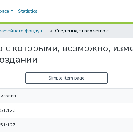
Space
Statistics
Вісті музейного фонду ім. О. О. Браунера
Сведения, знакомство с которыми, возможно, изменят ваши представления о мироздании
о с которыми, возможно, изм
роздании
Simple item page
рисович
51:12Z
51:12Z