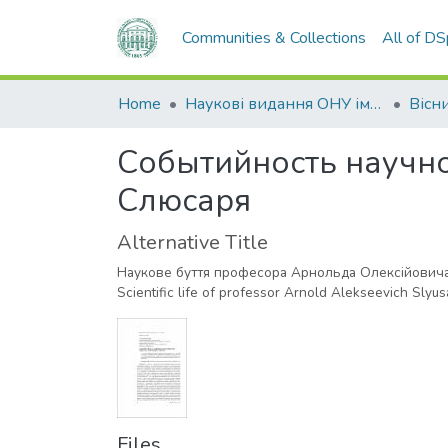
Communities & Collections
All of D
Home
Наукові видання ОНУ імені І. І. Мечникова
Событийность научн
Слюсаря
Alternative Title
Наукове буття професора Арнольда Олексійовича
Scientific life of professor Arnold Alekseevich Slyus
Files