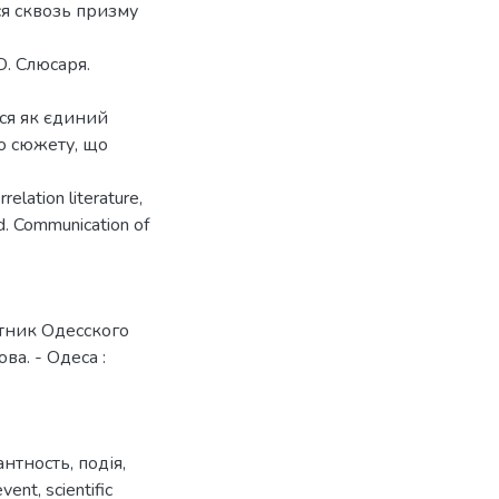
я сквозь призму
О. Слюсаря.
ся як єдиний
о сюжету, що
rrelation literature,
red. Communication of
стник Одесского
ва. - Одеса :
антность
,
подія
,
event
,
scientific