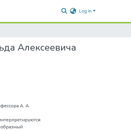
Log In
ьда Алексеевича
фессора А. А.
 интерпретируются
оеобразный