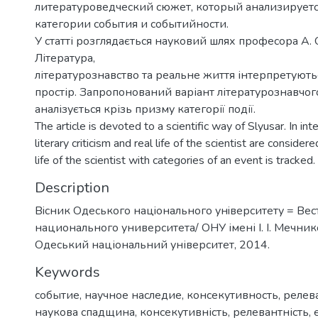
литературоведческий сюжет, который анализируетс
категории события и событийности.
У статті розглядається науковий шлях професора А. 
Література,
літературознавство та реальне життя інтерпретують
простір. Запропонований варіант літературознавчог
аналізується крізь призму категорії події.
The article is devoted to a scientific way of Slyusar. In inte
literary criticism and real life of the scientist are conside
life of the scientist with categories of an event is tracked.
Description
Вiсник Одеського нацiонального унiверситету = Ве
национального университета/ ОНУ імені І. І. Мечнико
Одеський національний університет, 2014.
Keywords
событие
,
научное наследие
,
консекутивность
,
релев
наукова спадщина
,
консекутивність
,
релевантність
,