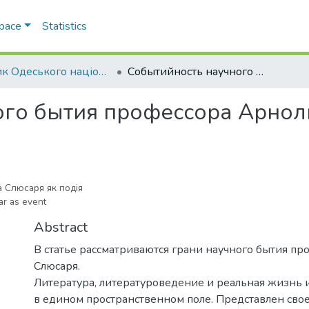
Space
Statistics
Вісник Одеського національного університету. Філологія
Событийность научного бытия профессора Арнольда Алексеевича Слюсаря
ого бытия профессора Арнол
 Слюсаря як подія
ar as event
Abstract
В статье рассматриваются грани научного бытия про
Слюсаря.
Литература, литературоведение и реальная жизнь
в едином пространственном поле. Представлен св