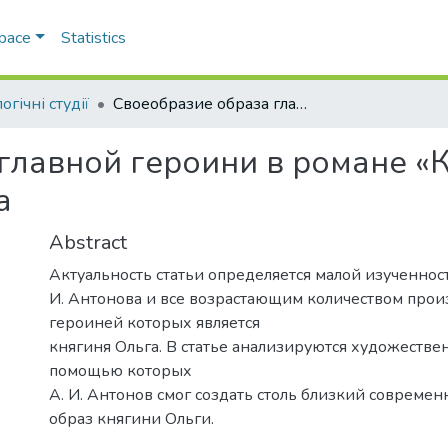
Space
Statistics
огічні студії
Своеобразие образа главной героини в романе «Княгиня Ольга» Александра Антонова
главной героини в романе «
а
Abstract
Актуальность статьи определяется малой изученнос
И. Антонова и все возрастающим количеством прои
героиней которых является
княгиня Ольга. В статье анализируются художествен
помощью которых
А. И. Антонов смог создать столь близкий совреме
образ княгини Ольги.