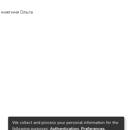
,
княгиня Ольга
We collect and process your personal information for the
following purposes:
Authentication, Preferences,