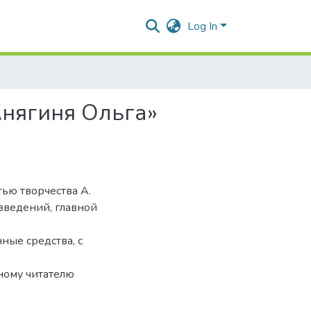
Log In
Княгиня Ольга»
тью творчества А.
зведений, главной
ные средства, с
нному читателю