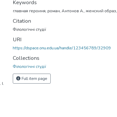
Keywords
главная героиня
,
роман
,
Антонов А.
,
женский образ
Citation
Філологічні студії
URI
https://dspace.onu.edu.ua/handle/123456789/32909
Collections
Філологічні студії
Full item page
І.