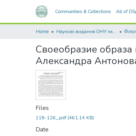
Communities & Collections
All of D
Home
Наукові видання ОНУ імені І. І. Мечникова
Філол
Своеобразие образа 
Александра Антонов
Files
118-126_.pdf
(461.14 KB)
Date