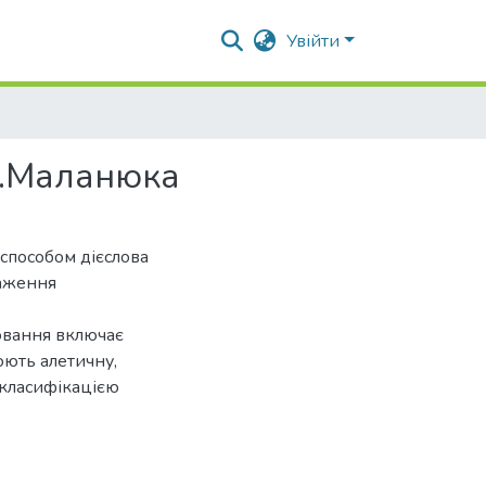
Увійти
 Є.Маланюка
способом дієслова
раження
ювання включає
юють алетичну,
а класифікацією