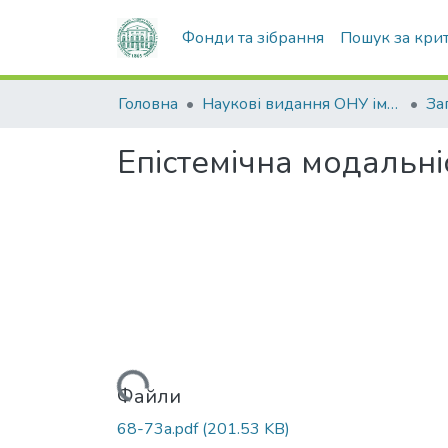
Фонди та зібрання
Пошук за кри
Головна
Наукові видання ОНУ імені І. І. Мечникова
Епістемічна модальніс
Вантажиться...
Файли
68-73а.pdf
(201.53 KB)