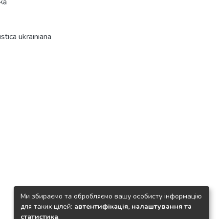
ка
tica ukrainiana
Ми збираємо та обробляємо вашу особисту інформацію
для таких цілей:
автентифікація, налаштування та
статистика
.