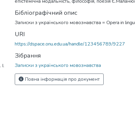
епістемічна модальність
,
філософія
,
поезія Є.Маланю
Бібліографічний опис
Записки з українського мовознавства = Opera in linguis
URI
https://dspace.onu.edu.ua/handle/123456789/9227
Зібрання
Записки з українського мовознавства
І.
Повна інформація про документ