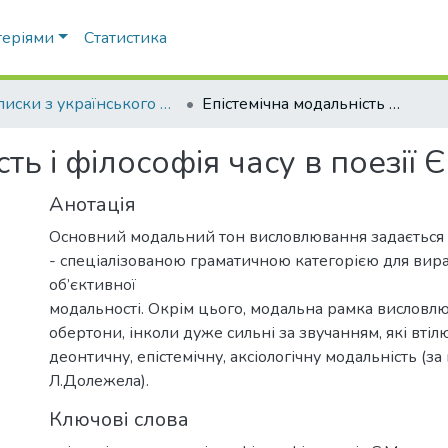
теріями
Статистика
Записки з українського мовознавства
Епістемічна модальність і філософія часу в поезії Є.Маланюка
ть і філософія часу в поезії
Анотація
Основний модальний тон висловлювання задається 
- спеціалізованою граматичною категорією для ви
об’єктивної
модальності. Окрім цього, модальна рамка висловл
обертони, інколи дуже сильні за звучанням, які втіл
деонтичну, епістемічну, аксіологічну модальність (з
Л.Долежела).
Ключові слова